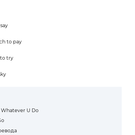
say
uch to pay
to try
sky
 Whatever U Do
Go
ревода