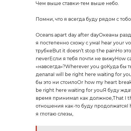
Чем выше ставки-тем выше небо.
Помни, что я всегда буду рядом с тобо
Oceans apart day after dayОкеаны разд
я постепенно схожу с умаI hear your v
трубкеBut it doesn’t stop the painНо эт
neverЕсли я тебя почти не вижуHow c
«навсегда»?Wherever you goКуда бы т
делалаI will be right here waiting for 
бы это ни стоилоOr how my heart brea
be right here waiting for youЯ буду ждат
время принимал как должное,That I t
отношения как-то буду продолжатсяI hea
я глотаю слезы,