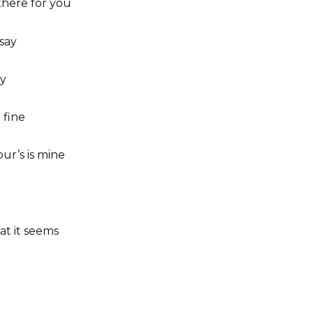
there for you
 say
ay
 fine
ur’s is mine
at it seems