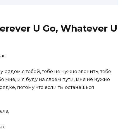
rever U Go, Whatever U
ал.
ду рядом с тобой, тебе не нужно звонить, тебе
о мне, и я буду на своем пути, мне не нужно
орядке, потому что если ты останешься
ала,
ах.