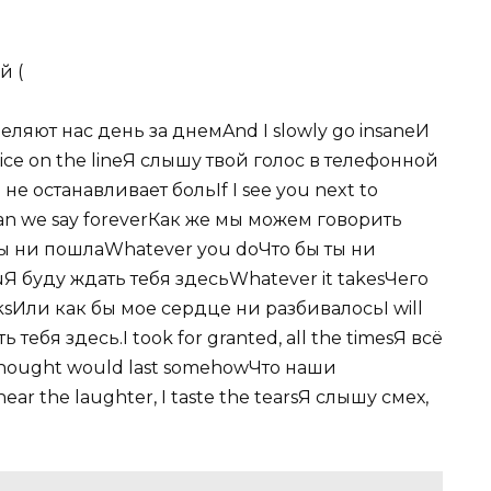
й (
еляют нас день за днемAnd I slowly go insaneИ
oice on the lineЯ слышу твой голос в телефонной
о не останавливает больIf I see you next to
an we say foreverКак же мы можем говорить
ы ни пошлаWhatever you doЧто бы ты ни
youЯ буду ждать тебя здесьWhatever it takesЧего
ksИли как бы мое сердце ни разбивалосьI will
ь тебя здесь.I took for granted, all the timesЯ всё
hought would last somehowЧто наши
r the laughter, I taste the tearsЯ слышу смех,