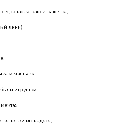
всегда такая, какой кажется,
ый день)
е.
ка и мальчик.
с были игрушки,
 мечтах,
, которой вы ведете,