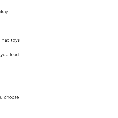
okay
 had toys
 you lead
ou choose