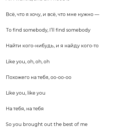
Всё, что я хочу, и всё, что мне нужно —
To find somebody, I’ll find somebody
Найти кого-нибудь, и я найду кого-то
Like you, oh, oh, oh
Похожего на тебя, оо-оо-оо
Like you, like you
На тебя, на тебя
So you brought out the best of me