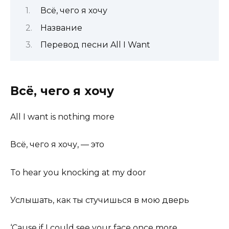
Всё, чего я хочу
Название
Перевод песни All I Want
Всё, чего я хочу
All I want is nothing more
Всё, чего я хочу, — это
To hear you knocking at my door
Услышать, как ты стучишься в мою дверь
‘Cause if I could see your face once more