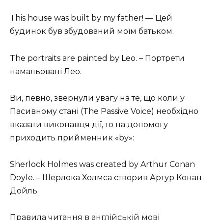
This house was built by my father! — Цей
будинок був збудований моїм батьком.
The portraits are painted by Leo. – Портрети
намальовані Лео.
Ви, певно, звернули увагу на те, що коли у
Пасивному стані (The Passive Voice) необхідно
вказати виконавця дії, то на допомогу
приходить прийменник «by»:
Sherlock Holmes was created by Arthur Conan
Doyle. – Шерлока Холмса створив Артур Конан
Дойль.
Правила читання в англійській мові