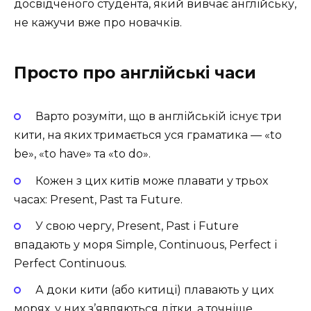
досвідченого студента, який вивчає англійську,
не кажучи вже про новачків.
Просто про англійські часи
Варто розуміти, що в англійській існує три
кити, на яких тримається уся граматика — «to
be», «to have» та «to do».
Кожен з цих китів може плавати у трьох
часах: Present, Past та Future.
У свою чергу, Present, Past і Future
впадають у моря Simple, Continuous, Perfect і
Perfect Continuous.
А доки кити (або китиці) плавають у цих
морях, у них з’являються дітки, а точніше,