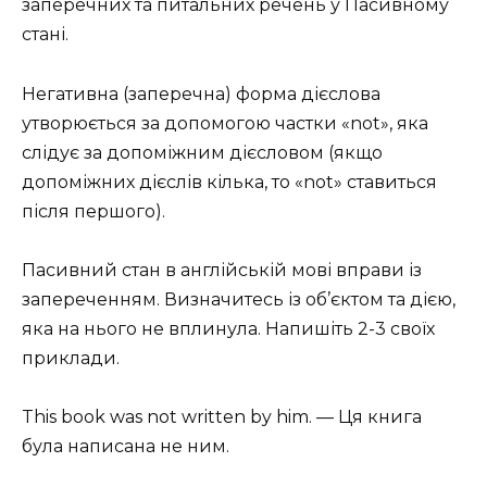
заперечних та питальних речень у Пасивному
стані.
Негативна (заперечна) форма дієслова
утворюється за допомогою частки «not», яка
слідує за допоміжним дієсловом (якщо
допоміжних дієслів кілька, то «not» ставиться
після першого).
Пасивний стан в англійській мові вправи із
запереченням. Визначитесь із об’єктом та дією,
яка на нього не вплинула. Напишіть 2-3 своїх
приклади.
This book was not written by him. — Ця книга
була написана не ним.