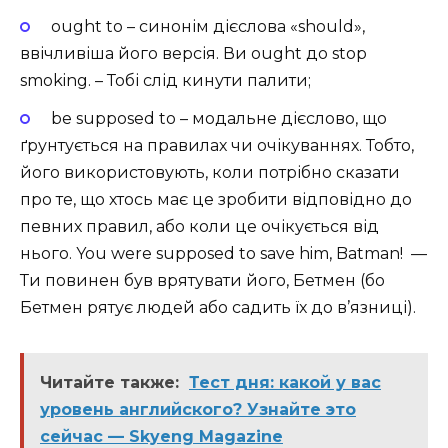
ought to – синонім дієслова «should»,
ввічливіша його версія. Ви ought до stop
smoking. – Тобі слід кинути палити;
be supposed to – модальне дієслово, що
ґрунтується на правилах чи очікуваннях. Тобто,
його використовують, коли потрібно сказати
про те, що хтось має це зробити відповідно до
певних правил, або коли це очікується від
нього. You were supposed to save him, Batman! —
Ти повинен був врятувати його, Бетмен (бо
Бетмен рятує людей або садить їх до в’язниці).
Читайте также:
Тест дня: какой у вас
уровень английского? Узнайте это
сейчас — Skyeng Magazine