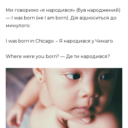
Ми говоримо «я народився» (був народжений)
— I was born (не I am born). Дія відноситься до
минулого:
I was born in Chicago. – Я народився у Чикаго.
Where were you born? — Де ти народився?