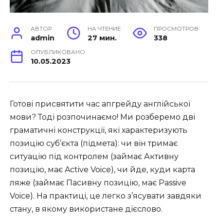
АВТОР
НА ЧТЕНИЕ
ПРОСМОТРОВ
admin
27 мин.
338
ОПУБЛИКОВАНО
10.05.2023
Готові присвятити час апгрейду англійської
мови? Тоді розпочинаємо! Ми розберемо дві
граматичні конструкції, які характеризують
позицію суб’єкта (підмета): чи він тримає
ситуацію під контролем (займає Активну
позицію, має Active Voice), чи йде, куди карта
ляже (займає Пасивну позицію, має Passive
Voice). На практиці, це легко з’ясувати завдяки
стану, в якому використане дієслово.