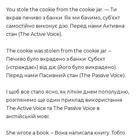
You stole the cookie from the cookie jar. — Ти
вкрав печиво з банки. Як ми бачимо, суб’єкт
самостійно виконує дію. Перед нами Активна
стан (The Active Voice).
The cookie was stolen from the cookie jar. –
Печиво було вкрадено з банки. Субєкт
(«страждає») від діє (його було викрадено).
Перед нами Пасивний стан (The Passive Voice).
І щоб все стало ясно, як літнім днем пополудню,
розглянемо ще один приклад використання
The Active Voice та The Passive Voice в
англійській мові:
She wrote a book. – Вона написала книгу. Тобто