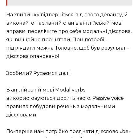
На хвилинку відверніться від свого девайсу, й
виконайте пасивний стан в англійській мові
вправи: перелічите про себе модальні дієслова,
які ви щойно прочитали. При потребі –
підглядати можна. Головне, щоб був результат –
дієслова опановано!
Зробили? Рухаємся далі!
В англійській мові Modal verbs
використовуються досить часто. Passive voice
правила побудови речень з модальними
дієсловами.
По-перше нам потрібно поєднати дієслово «be»