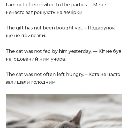
I am not often invited to the parties. – Мене
нечасто запрошують на вечірки.
The gift has not been bought yet. – Подарунок
ще не привезли.
The cat was not fed by him yesterday. — Кіт не був
нагодований ним учора.
The cat was not often left hungry. – Кота не часто
залишали голодним.