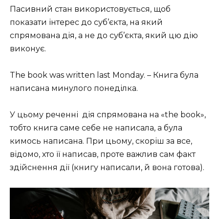
Пасивний стан використовується, щоб
показати інтерес до суб’єкта, на який
спрямована дія, а не до суб’єкта, який цю дію
виконує.
The book was written last Monday. – Книга була
написана минулого понеділка.
У цьому реченні дія спрямована на «the book»,
тобто книга саме себе не написала, а була
кимось написана. При цьому, скоріш за все,
відомо, хто її написав, проте важлив сам факт
здійснення дії (книгу написали, й вона готова).