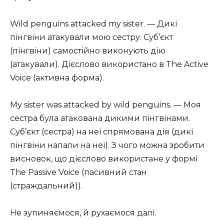
Wild penguins attacked my sister. — Дикі
пінгвіни атакували мою сестру. Суб’єкт
(пінгвіни) самостійно виконують дію
(атакували). Дієслово використано в The Active
Voice (активна форма).
My sister was attacked by wild penguins. — Моя
сестра була атакована дикими пінгвінами.
Суб’єкт (сестра) на неї спрямована дія (дикі
пінгвіни напали на неї). З чого можна зробити
висновок, що дієслово використане у формі
The Passive Voice (пасивний стан
(страждальний)).
Не зупиняємося, й рухаємося далі: