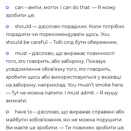
can – вміти, могти. I can do that. — Я можу
зробити це;
should — дієслово-порадник. Коли потрібно
порадити чи порекомендувати щось. You
should be careful. – Тобі слід бути обережним;
must – дієслово, що виражає повинності
того, хто говорить, або заборону. Показує
усвідомлення обов’язку того, хто говорить,
зробити щось або використовується у вказівці
на заборону, наприклад: You musn’t smoke here.
— Тут не можна палити. I must admit. – Я мушу
визнати;
have to – дієслово, що виражає справжні або
майбутні зобов’язання, які не можна порушити.
Ви маєте це зробити. — Ти повинен зробити це;