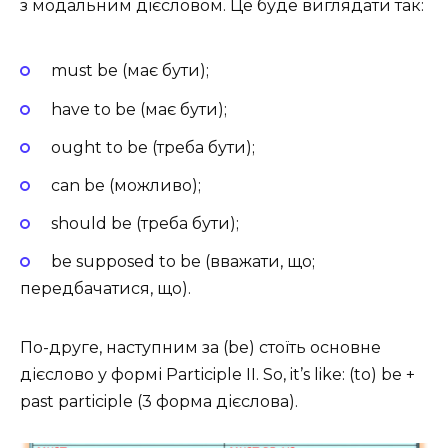
з модальним дієсловом. Це буде виглядати так:
must be (має бути);
have to be (має бути);
ought to be (треба бути);
can be (можливо);
should be (треба бути);
be supposed to be (вважати, що;
передбачатися, що).
По-друге, наступним за (be) стоїть основне
дієслово у формі Participle II. So, it’s like: (to) be +
past participle (3 форма дієслова).