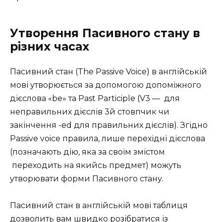
Утворення Пасивного стану в
різних часах
Пасивний стан (The Passive Voice) в англійській
мові утворюється за допомогою допоміжного
дієслова «be» та Past Participle (V3 — для
неправильних дієслів 3й стовпчик чи
закінчення -ed для правильних дієслів). Згідно
Passive voice правила, лише перехідні дієслова
(позначають дію, яка за своїм змістом
переходить на якийсь предмет) можуть
утворювати форми Пасивного стану.
Пасивний стан в англійській мові таблиця
дозволить вам швидко розібратися із