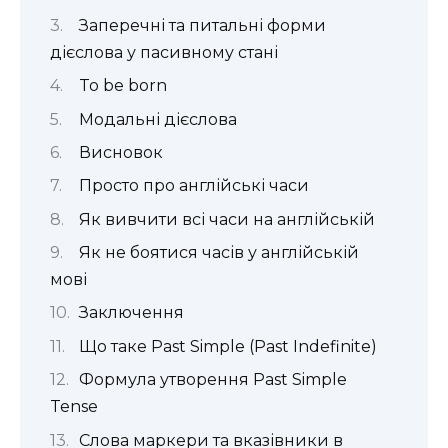
Заперечні та питальні форми
дієслова у пасивному стані
To be born
Модальні дієслова
Висновок
Просто про англійські часи
Як вивчити всі часи на англійській
Як не боятися часів у англійській
мові
Заключення
Що таке Past Simple (Past Indefinite)
Формула утворення Past Simple
Tense
Слова маркери та вказівники в