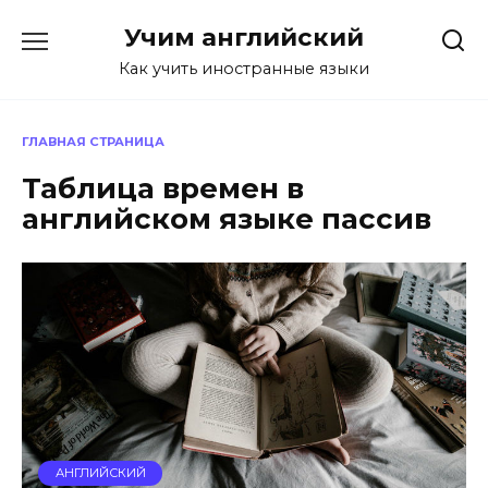
Перейти
Учим английский
к
содержанию
Как учить иностранные языки
ГЛАВНАЯ СТРАНИЦА
Таблица времен в
английском языке пассив
АНГЛИЙСКИЙ