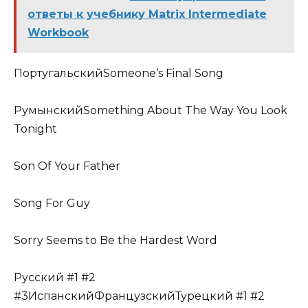
ответы к учебнику Matrix Intermediate
Workbook
ПортугальскийSomeone’s Final Song
РумынскийSomething About The Way You Look
Tonight
Son Of Your Father
Song For Guy
Sorry Seems to Be the Hardest Word
Русский #1 #2
#3ИспанскийФранцузскийТурецкий #1 #2