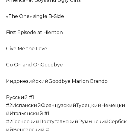
AmericaFat Boys and Ugly Girls
«The One» single B-Side
First Episode at Hienton
Give Me the Love
Go On and OnGoodbye
ИндонезийскийGoodbye Marlon Brando
Русский #1
#2ИспанскийФранцузскийТурецкийНемецки
йИтальянский #1
#2ГреческийПортугальскийРумынскийСербск
ийВенгерский #1