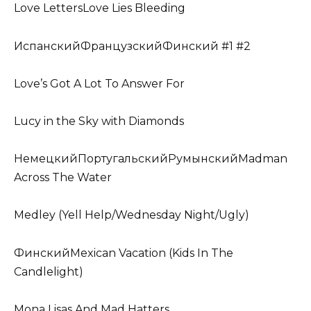
Love LettersLove Lies Bleeding
ИспанскийФранцузскийФинский #1 #2
Love’s Got A Lot To Answer For
Lucy in the Sky with Diamonds
НемецкийПортугальскийРумынскийMadman
Across The Water
Medley (Yell Help/Wednesday Night/Ugly)
ФинскийMexican Vacation (Kids In The
Candlelight)
Mona Lisas And Mad Hatters