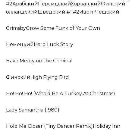
#2АрабскийПерсидскийХорватскийФинскийГ
олландскийШведский #1 #2ИвритЧешский
GrimsbyGrow Some Funk of Your Own
НемецкийHard Luck Story
Have Mercy on the Criminal
ФинскийHigh Flying Bird
Ho! Ho! Ho! (Who’d Be A Turkey At Christmas)
Lady Samantha (1980)
Hold Me Closer (Tiny Dancer Remix)Holiday Inn