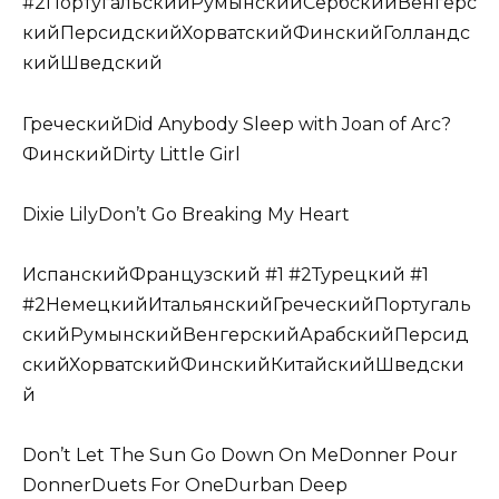
#2ПортугальскийРумынскийСербскийВенгерс
кийПерсидскийХорватскийФинскийГолландс
кийШведский
ГреческийDid Anybody Sleep with Joan of Arc?
ФинскийDirty Little Girl
Dixie LilyDon’t Go Breaking My Heart
ИспанскийФранцузский #1 #2Турецкий #1
#2НемецкийИтальянскийГреческийПортугаль
скийРумынскийВенгерскийАрабскийПерсид
скийХорватскийФинскийКитайскийШведски
й
Don’t Let The Sun Go Down On MeDonner Pour
DonnerDuets For OneDurban Deep