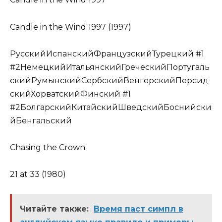
Candle in the Wind 1997 (1997)
РусскийИспанскийФранцузскийТурецкий #1
#2НемецкийИтальянскийГреческийПортугаль
скийРумынскийСербскийВенгерскийПерсид
скийХорватскийФинский #1
#2БолгарскийКитайскийШведскийБоснийски
йБенгальский
Chasing the Crown
21 at 33 (1980)
Читайте также:
Время паст симпл в