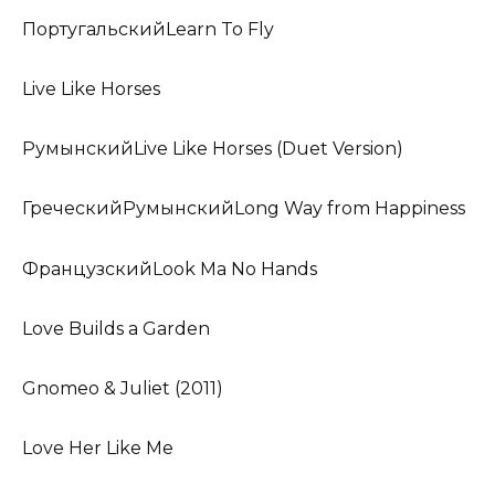
ПортугальскийLearn To Fly
Live Like Horses
РумынскийLive Like Horses (Duet Version)
ГреческийРумынскийLong Way from Happiness
ФранцузскийLook Ma No Hands
Love Builds a Garden
Gnomeo & Juliet (2011)
Love Her Like Me