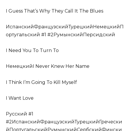
I Guess That’s Why They Call It The Blues
ИспанскийФранцузскийТурецкийНемецкийП
ортугальский #1 #2РумынскийПерсидский
I Need You To Turn To
НемецкийI Never Knew Her Name
I Think I’m Going To Kill Myself
I Want Love
Русский #1
#2ИспанскийФранцузскийТурецкийГречески
йПортугальскийРумынскийСербскийФински