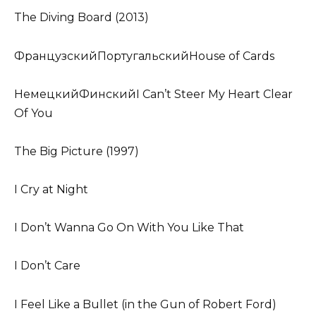
The Diving Board (2013)
ФранцузскийПортугальскийHouse of Cards
НемецкийФинскийI Can’t Steer My Heart Clear
Of You
The Big Picture (1997)
I Cry at Night
I Don’t Wanna Go On With You Like That
I Don’t Care
I Feel Like a Bullet (in the Gun of Robert Ford)