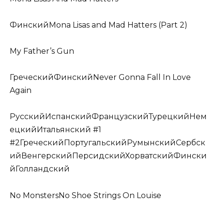
ФинскийMona Lisas and Mad Hatters (Part 2)
My Father’s Gun
ГреческийФинскийNever Gonna Fall In Love
Again
РусскийИспанскийФранцузскийТурецкийНем
ецкийИтальянский #1
#2ГреческийПортугальскийРумынскийСербск
ийВенгерскийПерсидскийХорватскийФински
йГолландский
No MonstersNo Shoe Strings On Louise