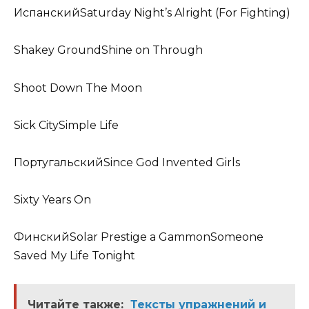
ИспанскийSaturday Night’s Alright (For Fighting)
Shakey GroundShine on Through
Shoot Down The Moon
Sick CitySimple Life
ПортугальскийSince God Invented Girls
Sixty Years On
ФинскийSolar Prestige a GammonSomeone
Saved My Life Tonight
Читайте также:
Тексты упражнений и