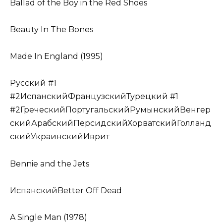
Ballad of the Boy in the Red Shoes
Beauty In The Bones
Made In England (1995)
Русский #1
#2ИспанскийФранцузскийТурецкий #1
#2ГреческийПортугальскийРумынскийВенгер
скийАрабскийПерсидскийХорватскийГолланд
скийУкраинскийИврит
Bennie and the Jets
ИспанскийBetter Off Dead
A Single Man (1978)