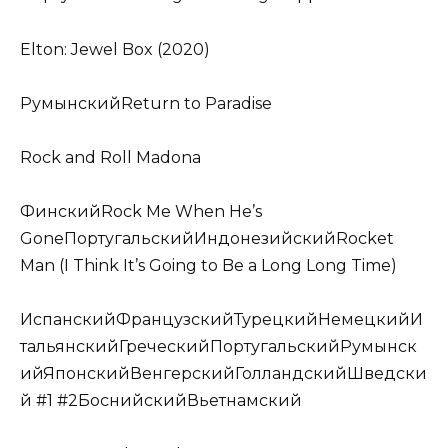
Elton: Jewel Box (2020)
РумынскийReturn to Paradise
Rock and Roll Madona
ФинскийRock Me When He’s
GoneПортугальскийИндонезийскийRocket
Man (I Think It’s Going to Be a Long Long Time)
ИспанскийФранцузскийТурецкийНемецкийИ
тальянскийГреческийПортугальскийРумынск
ийЯпонскийВенгерскийГолландскийШведски
й #1 #2БоснийскийВьетнамский