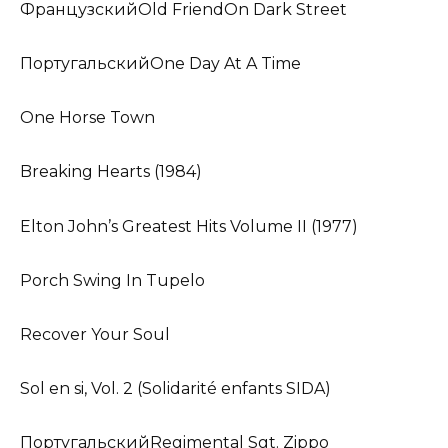
ФранцузскийOld FriendOn Dark Street
ПортугальскийOne Day At A Time
One Horse Town
Breaking Hearts (1984)
Elton John’s Greatest Hits Volume II (1977)
Porch Swing In Tupelo
Recover Your Soul
Sol en si, Vol. 2 (Solidarité enfants SIDA)
ПортугальскийRegimental Sgt. Zippo