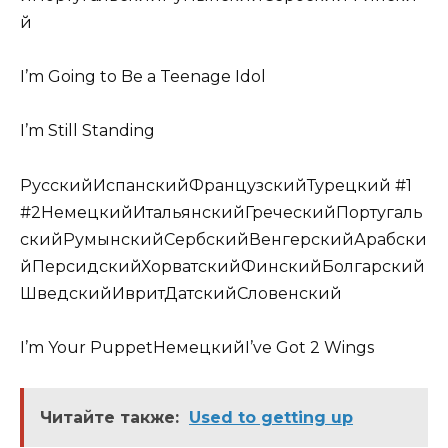
й
I’m Going to Be a Teenage Idol
I’m Still Standing
РусскийИспанскийФранцузскийТурецкий #1
#2НемецкийИтальянскийГреческийПортугаль
скийРумынскийСербскийВенгерскийАрабски
йПерсидскийХорватскийФинскийБолгарский
ШведскийИвритДатскийСловенский
I’m Your PuppetНемецкийI’ve Got 2 Wings
Читайте также:
Used to getting up