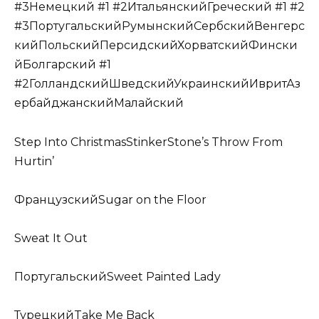
#3Немецкий #1 #2ИтальянскийГреческий #1 #2
#3ПортугальскийРумынскийСербскийВенгерс
кийПольскийПерсидскийХорватскийФински
йБолгарский #1
#2ГолландскийШведскийУкраинскийИвритАз
ербайджанскийМалайский
Step Into ChristmasStinkerStone’s Throw From
Hurtin’
ФранцузскийSugar on the Floor
Sweat It Out
ПортугальскийSweet Painted Lady
ТурецкийTake Me Back