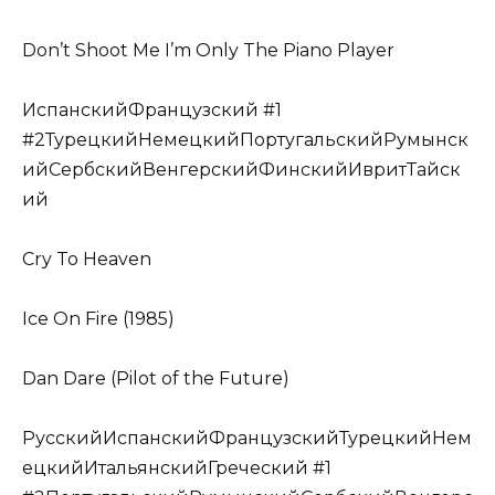
Don’t Shoot Me I’m Only The Piano Player
ИспанскийФранцузский #1
#2ТурецкийНемецкийПортугальскийРумынск
ийСербскийВенгерскийФинскийИвритТайск
ий
Cry To Heaven
Ice On Fire (1985)
Dan Dare (Pilot of the Future)
РусскийИспанскийФранцузскийТурецкийНем
ецкийИтальянскийГреческий #1