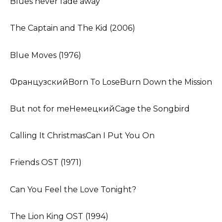
Blues never fade away
The Captain and The Kid (2006)
Blue Moves (1976)
ФранцузскийBorn To LoseBurn Down the Mission
But not for meНемецкийCage the Songbird
Calling It ChristmasCan I Put You On
Friends OST (1971)
Can You Feel the Love Tonight?
The Lion King OST (1994)