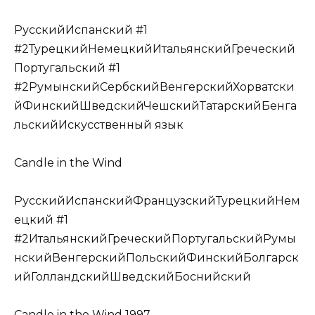
РусскийИспанский #1
#2ТурецкийНемецкийИтальянскийГреческий
Португальский #1
#2РумынскийСербскийВенгерскийХорватски
йФинскийШведскийЧешскийТатарскийБенга
льскийИскусственный язык
Candle in the Wind
РусскийИспанскийФранцузскийТурецкийНем
ецкий #1
#2ИтальянскийГреческийПортугальскийРумы
нскийВенгерскийПольскийФинскийБолгарск
ийГолландскийШведскийБоснийский
Candle in the Wind 1997