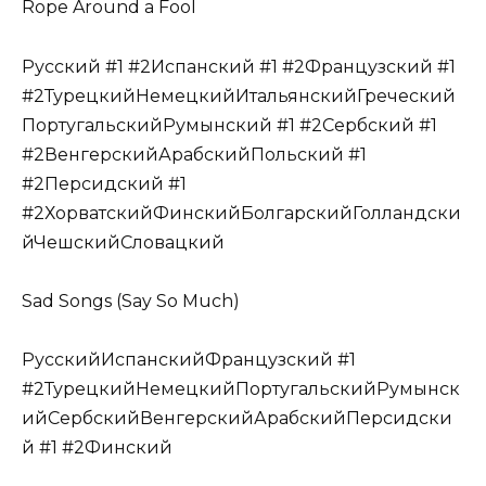
Rope Around a Fool
Русский #1 #2Испанский #1 #2Французский #1
#2ТурецкийНемецкийИтальянскийГреческий
ПортугальскийРумынский #1 #2Сербский #1
#2ВенгерскийАрабскийПольский #1
#2Персидский #1
#2ХорватскийФинскийБолгарскийГолландски
йЧешскийСловацкий
Sad Songs (Say So Much)
РусскийИспанскийФранцузский #1
#2ТурецкийНемецкийПортугальскийРумынск
ийСербскийВенгерскийАрабскийПерсидски
й #1 #2Финский