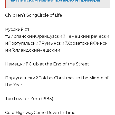
английском языке правило и примеры
Children’s SongCircle of Life
Русский #1
#2ИспанскийФранцузскийНемецкийГречески
йПортугальскийРумынскийХорватскийФинск
ийГолландскийЧешский
НемецкийClub at the End of the Street
ПортугальскийCold as Christmas (in the Middle of
the Year)
Too Low for Zero (1983)
Cold HighwayCome Down In Time