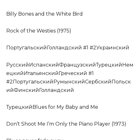
Billy Bones and the White Bird
Rock of the Westies (1975)
ПортугальскийГолландский #1 #2Украинский
РусскийИспанскийФранцузскийТурецкийНем
ецкийИтальянскийГреческий #1
#2ПортугальскийРумынскийСербскийПольск
ийФинскийГолландский
ТурецкийBlues for My Baby and Me
Don’t Shoot Me I’m Only the Piano Player (1973)