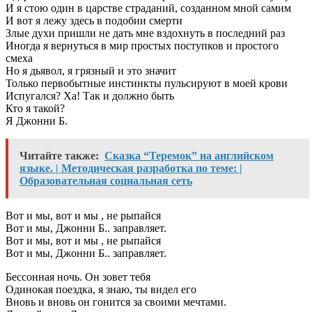
И я стою один в царстве страданий, созданном мной самим
И вот я лежу здесь в подобии смерти
Злые духи пришли не дать мне вздохнуть в последний раз
Иногда я вернуться в мир простых поступков и простого
смеха
Но я дьявол, я грязный и это значит
Только первобытные инстинкты пульсируют в моей крови
Испугался? Ха! Так и должно быть
Кто я такой?
Я Джонни Б.
Читайте также:
Сказка “Теремок” на английском
языке. | Методическая разработка по теме: |
Образовательная социальная сеть
Вот и мы, вот и мы , не рыпайся
Вот и мы, Джонни Б.. заправляет.
Вот и мы, вот и мы , не рыпайся
Вот и мы, Джонни Б.. заправляет.
Бессонная ночь. Он зовет тебя
Одинокая поездка, я знаю, ты видел его
Вновь и вновь он гонится за своими мечтами.