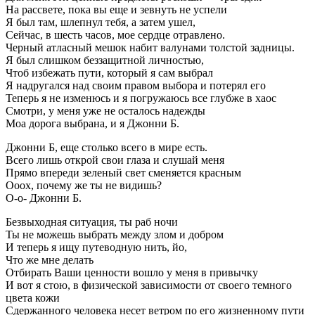
На рассвете, пока вы еще и зевнуть не успели
Я был там, шлепнул тебя, а затем ушел,
Сейчас, в шесть часов, мое сердце отравлено.
Черный атласный мешок набит валунами толстой задницы.
Я был слишком беззащитной личностью,
Чтоб избежать пути, который я сам выбрал
Я надругался над своим правом выбора и потерял его
Теперь я не изменюсь и я погружаюсь все глубже в хаос
Смотри, у меня уже не осталось надежды
Моа дорога выбрана, и я Джонни Б.
Джонни Б, еще столько всего в мире есть.
Всего лишь открой свои глаза и слушай меня
Прямо впереди зеленый свет сменяется красным
Ооох, почему же ты не видишь?
О-о- Джонни Б.
Безвыходная ситуация, ты раб ночи
Ты не можешь выбрать между злом и добром
И теперь я ищу путеводную нить, йо,
Что же мне делать
Отбирать Ваши ценности вошло у меня в привычку
И вот я стою, в физической зависимости от своего темного
цвета кожи
Сдержанного человека несет ветром по его жизненному пути