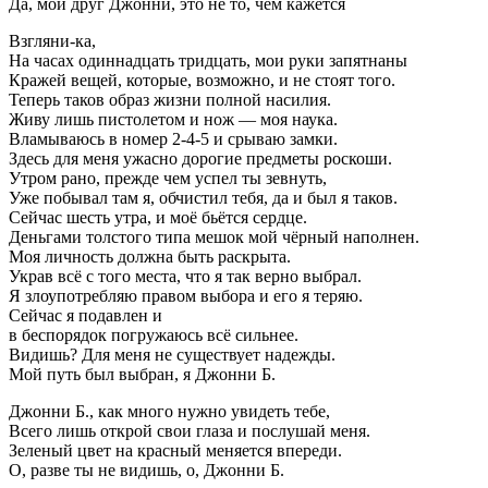
Да, мой друг Джонни, это не то, чем кажется
Взгляни-ка,
На часах одиннадцать тридцать, мои руки запятнаны
Кражей вещей, которые, возможно, и не стоят того.
Теперь таков образ жизни полной насилия.
Живу лишь пистолетом и нож — моя наука.
Вламываюсь в номер 2-4-5 и срываю замки.
Здесь для меня ужасно дорогие предметы роскоши.
Утром рано, прежде чем успел ты зевнуть,
Уже побывал там я, обчистил тебя, да и был я таков.
Сейчас шесть утра, и моё бьётся сердце.
Деньгами толстого типа мешок мой чёрный наполнен.
Моя личность должна быть раскрыта.
Украв всё с того места, что я так верно выбрал.
Я злоупотребляю правом выбора и его я теряю.
Сейчас я подавлен и
в беспорядок погружаюсь всё сильнее.
Видишь? Для меня не существует надежды.
Мой путь был выбран, я Джонни Б.
Джонни Б., как много нужно увидеть тебе,
Всего лишь открой свои глаза и послушай меня.
Зеленый цвет на красный меняется впереди.
О, разве ты не видишь, о, Джонни Б.