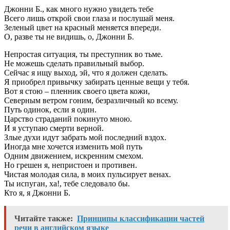
Джонни Б., как много нужно увидеть тебе
Всего лишь открой свои глаза и послушай меня.
Зеленый цвет на красный меняется впереди.
О, разве ты не видишь, о, Джонни Б.
Непростая ситуация, ты преступник во тьме.
Не можешь сделать правильный выбор.
Сейчас я ищу выход, эй, что я должен сделать.
Я приобрел привычку забирать ценные вещи у тебя.
Вот я стою – пленник своего цвета кожи,
Северным ветром гоним, безразличный ко всему.
Путь одинок, если я один.
Царство страданий покинуто мною.
И я уступаю смерти верной.
Злые духи идут забрать мой последний вздох.
Иногда мне хочется изменить мой путь
Одним движением, искренним смехом.
Но грешен я, непристоен и противен.
Чистая молодая сила, в моих пульсирует венах.
Ты испуган, ха!, тебе следовало бы.
Кто я, я Джонни Б.
Читайте также:
Принципы классификации частей
речи в английском языке