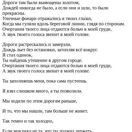
Дороги там были вымощены золотом,
Дождей никогда не было, а если они и шли, то были
прекрасны.
Уличные фонари отражались в твоих глазах,
Когда мы гуляли вдоль береговой линии, глядя по сторонам.
Очертания твоего лица отдаются болью в моей груди,
А звук твоего голоса звенит в моей голове.
Дороги растрескались и замерзли,
Дождь льет без остановки, затопляя всё вокруг.
Я стал одинок,
Ты найдешь утешение в другом городе.
Очертания твоего лица отдаются болью в моей груди,
А звук твоего голоса звенит в моей голове.
Ты заполняешь меня, пока сама пустеешь.
Я взял слишком много, а ты позволила.
Мы ходили по этим дорогам раньше,
И то, что мы нашли, там больше не живет.
Так темно и так холодно,
Если моя рука не та, что ты должна держать.