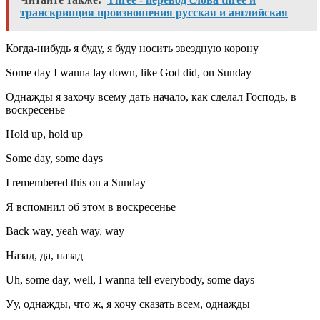
транскрипция произношения русская и английская
Когда-нибудь я буду, я буду носить звездную корону
Some day I wanna lay down, like God did, on Sunday
Однажды я захочу всему дать начало, как сделал Господь, в
воскресенье
Hold up, hold up
Some day, some days
I remembered this on a Sunday
Я вспомнил об этом в воскресенье
Back way, yeah way, way
Назад, да, назад
Uh, some day, well, I wanna tell everybody, some days
Уу, однажды, что ж, я хочу сказать всем, однажды