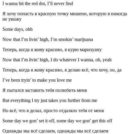
I wanna hit the red dot, I’ll never find
Я хочу попасть в красную точку мишени, которую я никогда
не увижу
Some days, ohh
Now that I’m livin’ high, I’m smokin’ marijuana
Теперь, когда я живу красиво, я курю марихуану
Now that I’m livin’ high, I do whatever I wanna, oh, yeah
Теперь, когда я живу красиво, я делаю всё, что хочу, оо, да
I’ve been tryin’ to make you love me
Я пытался заставить тебя полюбить меня
But everything I try just takes you further from me
Но всё, что я делал, просто отдаляло тебя от меня
Some day we gon’ set it off, some day we gon’ get this off
Однажды мы всё сделаем, однажды мы всё сделаем