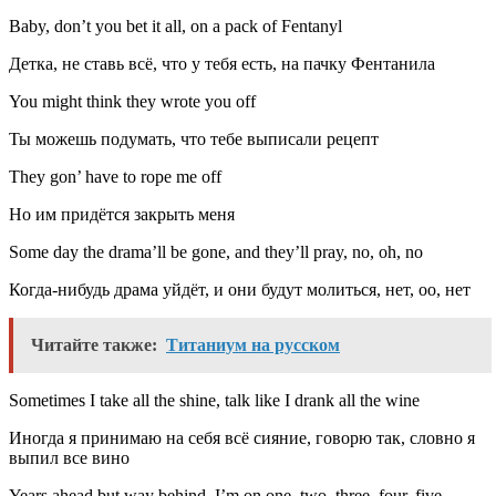
Baby, don’t you bet it all, on a pack of Fentanyl
Детка, не ставь всё, что у тебя есть, на пачку Фентанила
You might think they wrote you off
Ты можешь подумать, что тебе выписали рецепт
They gon’ have to rope me off
Но им придётся закрыть меня
Some day the drama’ll be gone, and they’ll pray, no, oh, no
Когда-нибудь драма уйдёт, ​​и они будут молиться, нет, оо, нет
Читайте также:
Титаниум на русском
Sometimes I take all the shine, talk like I drank all the wine
Иногда я принимаю на себя всё сияние, говорю так, словно я
выпил все вино
Years ahead but way behind, I’m on one, two, three, four, five