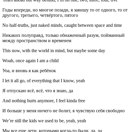
Годы впереди, но многое позади, я завишу то от одного, то от
другого, третьего, четвёртого, пятого
No half-truths, just naked minds, caught between space and time
Никаких полуправд, только обнаженный разум, пойманный
между пространством и временем
This now, with the world in mind, but maybe some day
Woah, once again I am a child
Уоа, и вновь я как ребёнок
I let it all go, of everything that I know, yeah
Я отпускаю всё, всё, что я знаю, да
And nothing hurts anymore, I feel kinda free
И больше у меня ничего не болит, я чувствую себя свободно
We’re still the kids we used to be, yeah, yeah
Мы все еще дети, которыми когда-то были, да, да