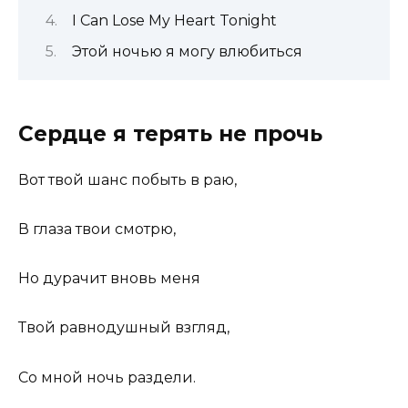
I Can Lose My Heart Tonight
Этой ночью я могу влюбиться
Сердце я терять не прочь
Вот твой шанс побыть в раю,
В глаза твои смотрю,
Но дурачит вновь меня
Твой равнодушный взгляд,
Со мной ночь раздели.