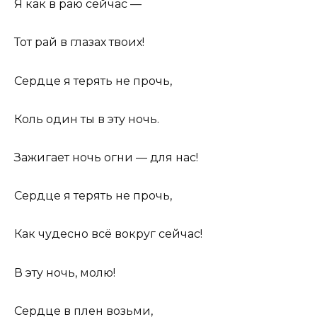
Я как в раю сейчас —
Тот рай в глазах твоих!
Сердце я терять не прочь,
Коль один ты в эту ночь.
Зажигает ночь огни — для нас!
Сердце я терять не прочь,
Как чудесно всё вокруг сейчас!
В эту ночь, молю!
Сердце в плен возьми,