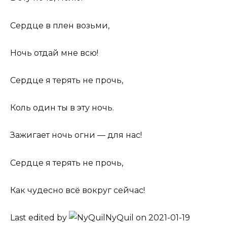
Сердце в плен возьми,
Ночь отдай мне всю!
Сердце я терять не прочь,
Коль один ты в эту ночь.
Зажигает ночь огни — для нас!
Сердце я терять не прочь,
Как чудесно всё вокруг сейчас!
Last edited by
NyQuil
on 2021-01-19