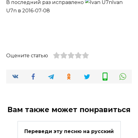
В последний раз исправлено
Ivan
U7n
в 2016-07-08
Оцените статью
Вам также может понравиться
Переведи эту песню на русский