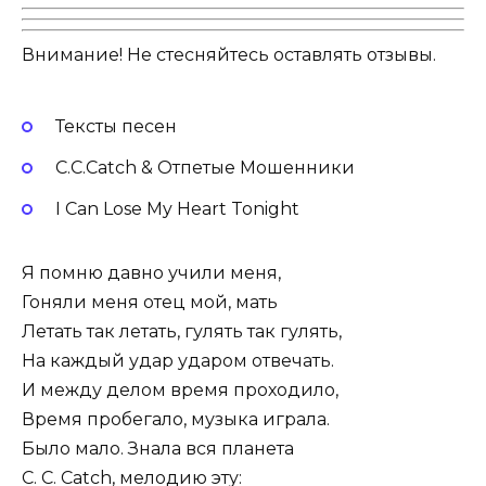
Внимание! Не стесняйтесь оставлять отзывы.
Тексты песен
C.C.Catch & Отпетые Мошенники
I Can Lose My Heart Tonight
Я помню давно учили меня,
Гоняли меня отец мой, мать
Летать так летать, гулять так гулять,
На каждый удар ударом отвечать.
И между делом время проходило,
Время пробегало, музыка играла.
Было мало. Знала вся планета
C. C. Catch, мелодию эту: