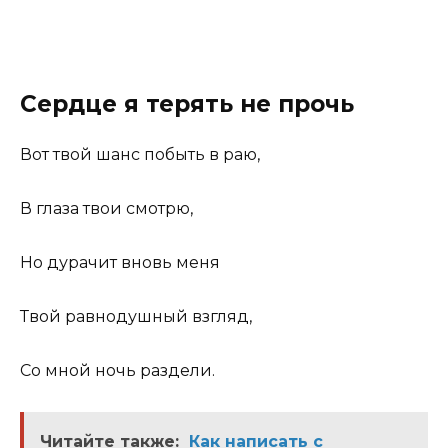
Сердце я терять не прочь
Вот твой шанс побыть в раю,
В глаза твои смотрю,
Но дурачит вновь меня
Твой равнодушный взгляд,
Со мной ночь раздели.
Читайте также:
Как написать с