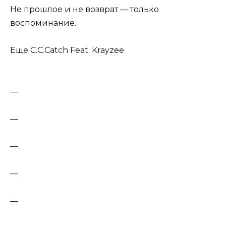
Не прошлое и не возврат — только
воспоминание.
Еще C.C.Catch Feat. Krayzee
—
—
—
—
—