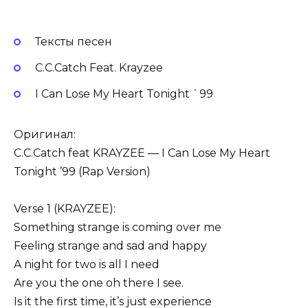
Тексты песен
C.C.Catch Feat. Krayzee
I Can Lose My Heart Tonight `99
Оригинал:
C.C.Catch feat KRAYZEE — I Can Lose My Heart
Tonight ’99 (Rap Version)
Verse 1 (KRAYZEE):
Something strange is coming over me
Feeling strange and sad and happy
A night for two is all I need
Are you the one oh there I see.
Is it the first time, it’s just experience