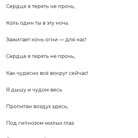
Сердце я терять не прочь,
Коль один ты в эту ночь.
Зажигает ночь огни — для нас!
Сердце я терять не прочь,
Как чудесно всё вокруг сейчас!
Я дышу и чудом весь
Пропитан воздух здесь,
Под гипнозом милых глаз