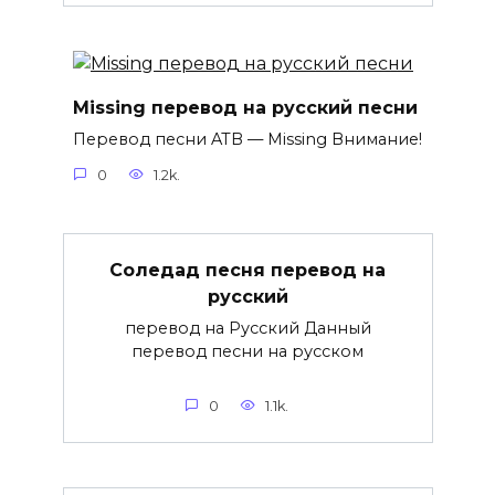
Missing перевод на русский песни
Перевод песни ATB — Missing Внимание!
0
1.2k.
Соледад песня перевод на
русский
перевод на Русский Данный
перевод песни на русском
0
1.1k.