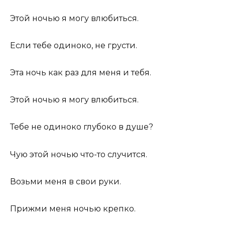
Этой ночью я могу влюбиться.
Если тебе одиноко, не грусти.
Эта ночь как раз для меня и тебя.
Этой ночью я могу влюбиться.
Тебе не одиноко глубоко в душе?
Чую этой ночью что-то случится.
Возьми меня в свои руки.
Прижми меня ночью крепко.