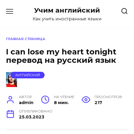
Перейти
Учим английский
к
содержанию
Как учить иностранные языки
ГЛАВНАЯ СТРАНИЦА
I can lose my heart tonight
перевод на русский язык
АНГЛИЙСКИЙ
АВТОР
НА ЧТЕНИЕ
ПРОСМОТРОВ
admin
8 мин.
217
ОПУБЛИКОВАНО
25.03.2023