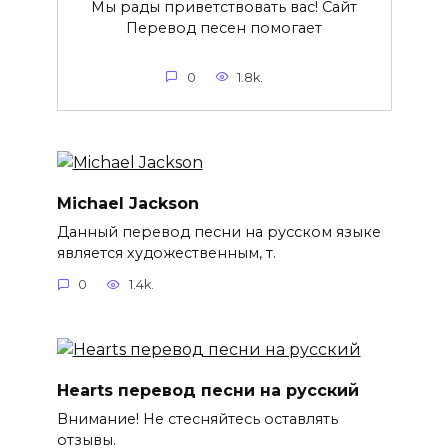
Мы рады приветствовать вас! Сайт
Перевод песен помогает
0
1.8k.
Michael Jackson
Данный перевод песни на русском языке
является художественным, т.
0
1.4k.
Hearts перевод песни на русский
Внимание! Не стесняйтесь оставлять
отзывы.