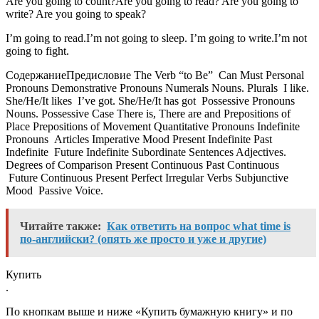
Are you going to count?Are you going to read? Are you going to
write? Are you going to speak?
I’m going to read.I’m not going to sleep. I’m going to write.I’m not
going to fight.
СодержаниеПредисловие The Verb “to Be” Can Must Personal
Pronouns Demonstrative Pronouns Numerals Nouns. Plurals I like.
She/He/It likes I’ve got. She/He/It has got Possessive Pronouns
Nouns. Possessive Case There is, There are and Prepositions of
Place Prepositions of Movement Quantitative Pronouns Indefinite
Pronouns Articles Imperative Mood Present Indefinite Past
Indefinite Future Indefinite Subordinate Sentences Adjectives.
Degrees of Comparison Present Continuous Past Continuous
Future Continuous Present Perfect Irregular Verbs Subjunctive
Mood Passive Voice.
Читайте также:
Как ответить на вопрос what time is
по-английски? (опять же просто и уже и другие)
Купить
.
По кнопкам выше и ниже «Купить бумажную книгу» и по