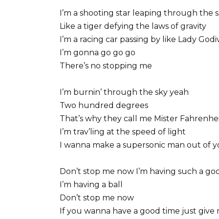
I’m a shooting star leaping through the 
Like a tiger defying the laws of gravity
I’m a racing car passing by like Lady Godi
I’m gonna go go go
There’s no stopping me
I’m burnin’ through the sky yeah
Two hundred degrees
That’s why they call me Mister Fahrenhe
I’m trav’ling at the speed of light
I wanna make a supersonic man out of 
Don’t stop me now I’m having such a go
I’m having a ball
Don’t stop me now
If you wanna have a good time just give 