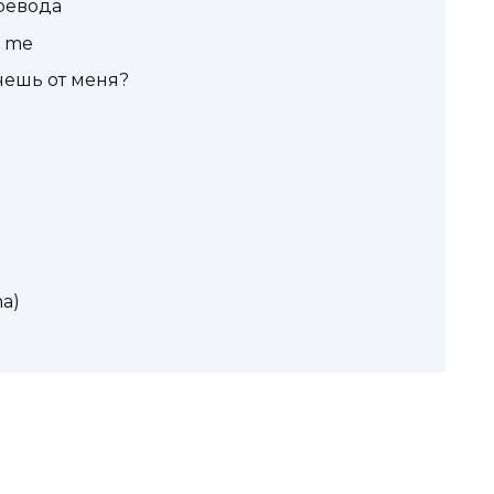
ревода
m me
чешь от меня?
a)