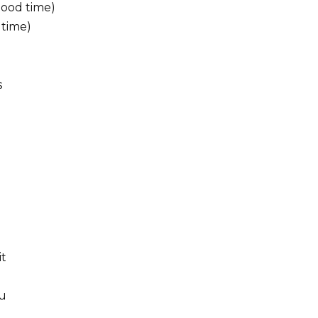
good time)
 time)
s
it
ou