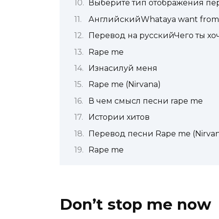
Выберите тип отображения пе
АнглийскийWhataya want fro
Перевод на русскийЧего ты хо
Rape me
Изнасилуй меня
Rape me (Nirvana)
В чем смысл песни rape me
Истории хитов
Перевод песни Rape me (Nirvan
Rape me
Don’t stop me now