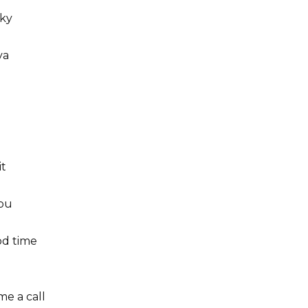
sky
va
it
you
od time
me a call