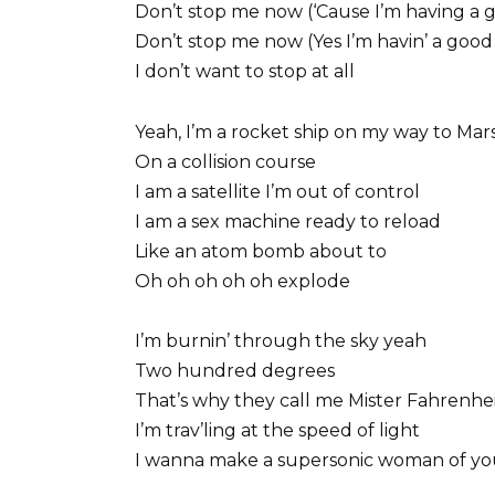
Don’t stop me now (‘Cause I’m having a 
Don’t stop me now (Yes I’m havin’ a good
I don’t want to stop at all
Yeah, I’m a rocket ship on my way to Mar
On a collision course
I am a satellite I’m out of control
I am a sex machine ready to reload
Like an atom bomb about to
Oh oh oh oh oh explode
I’m burnin’ through the sky yeah
Two hundred degrees
That’s why they call me Mister Fahrenhe
I’m trav’ling at the speed of light
I wanna make a supersonic woman of y