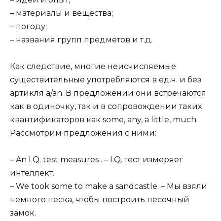
– материалы и вещества;
– погоду;
– названия групп предметов и т.д.
Как следствие, многие неисчисляемые
существительные употребляются в ед.ч. и без
артикля a/an. В предложении они встречаются
как в одиночку, так и в сопровождении таких
квантификаторов как some, any, a little, much.
Рассмотрим предложения с ними:
– An I.Q. test measures . – I.Q. тест измеряет
интеллект.
– We took some to make a sandcastle. – Мы взяли
немного песка, чтобы построить песочный
замок.