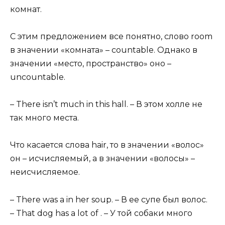
комнат.
С этим предложением все понятно, слово room
в значении «комната» – countable. Однако в
значении «место, пространство» оно –
uncountable.
– There isn’t much in this hall. – В этом холле не
так много места.
Что касается слова hair, то в значении «волос»
он – исчисляемый, а в значении «волосы» –
неисчисляемое.
– There was a in her soup. – В ее супе был волос.
– That dog has a lot of . – У той собаки много