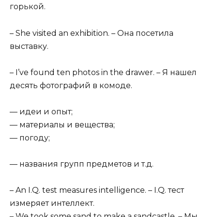
горькой.
– She visited an exhibition. – Она посетила
выставку.
– I’ve found ten photos in the drawer. – Я нашел
десять фотографий в комоде.
— идеи и опыт;
— материалы и вещества;
— погоду;
— названия групп предметов и т.д.
– An I.Q. test measures intelligence. – I.Q. тест
измеряет интеллект.
– We took some sand to make a sandcastle. – Мы