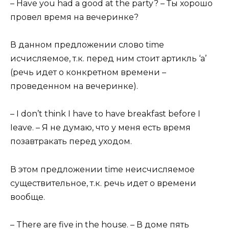
– Have you had a good at the party? – Ты хорошо
провел время на вечеринке?
В данном предложении слово time
исчисляемое, т.к. перед ним стоит артикль ‘a’
(речь идет о конкретном времени –
проведенном на вечеринке).
– I don’t think I have to have breakfast before I
Ieave. – Я не думаю, что у меня есть время
позавтракать перед уходом.
В этом предложении time неисчисляемое
существительное, т.к. речь идет о времени
вообще.
– There are five in the house. – В доме пять