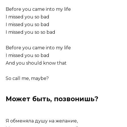
Before you came into my life
I missed you so bad
I missed you so bad
I missed you so so bad
Before you came into my life
I missed you so bad
And you should know that
So call me, maybe?
Может быть, позвонишь?
Я обменяла душу на желание,