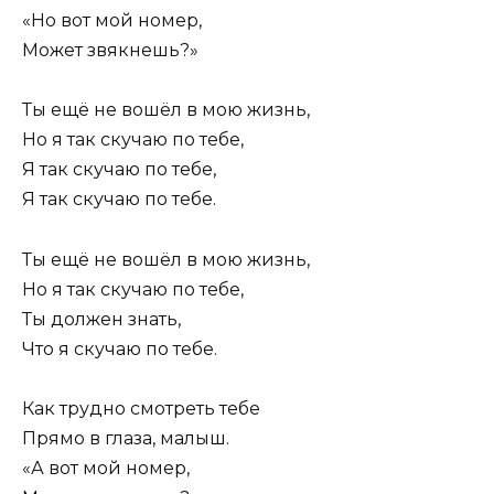
«Но вот мой номер,
Может звякнешь?»
Ты ещё не вошёл в мою жизнь,
Но я так скучаю по тебе,
Я так скучаю по тебе,
Я так скучаю по тебе.
Ты ещё не вошёл в мою жизнь,
Но я так скучаю по тебе,
Ты должен знать,
Что я скучаю по тебе.
Как трудно смотреть тебе
Прямо в глаза, малыш.
«А вот мой номер,