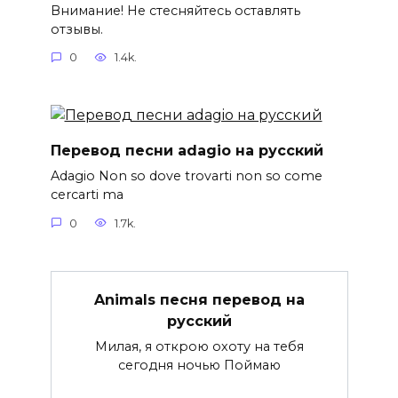
Внимание! Не стесняйтесь оставлять
отзывы.
0
1.4k.
Перевод песни adagio на русский
Adagio Non so dove trovarti non so come
cercarti ma
0
1.7k.
Animals песня перевод на
русский
Милая, я открою охоту на тебя
сегодня ночью Поймаю