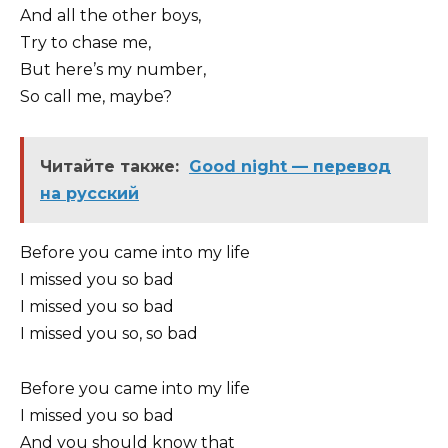
And all the other boys,
Try to chase me,
But here’s my number,
So call me, maybe?
Читайте также:
Good night — перевод
на русский
Before you came into my life
I missed you so bad
I missed you so bad
I missed you so, so bad
Before you came into my life
I missed you so bad
And you should know that