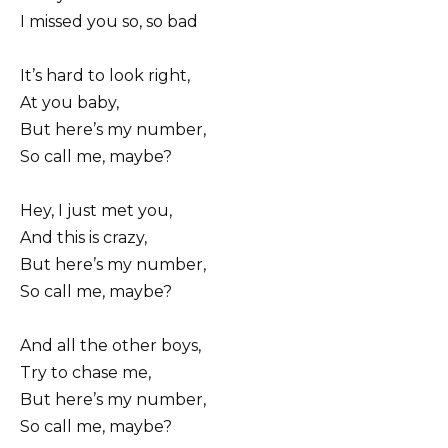
I missed you so, so bad
It’s hard to look right,
At you baby,
But here’s my number,
So call me, maybe?
Hey, I just met you,
And this is crazy,
But here’s my number,
So call me, maybe?
And all the other boys,
Try to chase me,
But here’s my number,
So call me, maybe?