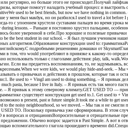
 или регулярно, но больше этого не происходит.Получай лайфха
изы, которые помогут наладить учебный процесс и выстроить о
veWe used to be best friends, but now we have nothing in common
ше у меня был макбук, но он разбился.I used to travel a lot before
когда-то с упоением хрустели суставами пальцев во время урока
 during lessons. – Раньше я постоянно хрустел пальцами, особенно в
овлюсь более уверенной в себе.Про хорошие и полезные привычки
d to be the best student in our school. – Я был лучшим учеником
ных алгоритмов.Образование конструкции used to: грамматикаР
нглийскому.С подробными решениями домашки от SkysmartГла
и в том, что would употребляют в привязке к какому-то опред
использовать только с глаголами действия: play, talk, walk.Woul
и. Если вы предаетесь воспоминаниям, то, не задумываясь, вст
есеньям.When we were kids, we would play hide-and-seek. – Мы ча
зывать о привычках и действиях в прошлом, которые так и оста
Be used to + VingI am used to doing something. – Я привык делать 
uch pasta, because I live in Italy. – Я привык есть так много пас
climate. – Я привык к этому северному климату.GET USED TO — пр
матике существует конструкция get used to.1. Get used to + VingI
можно в present, past и future simple.It took me a while to get use
ed to the noisy neighbourhood, so we moved. – Мы так и не смог
USED TO. Поскольку привычка уже сформирована. В этом случае 
 TO в вопросах и отрицанияхВопросительные и отрицательные п
 предложении. Обычно вопрос задается в Past Simple. А вот в о
омощью вспомогательного глагола прошедшего времени did.Спец