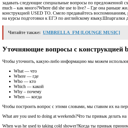
задавать следующие специальные вопросы по предложенной схем
much – как много?Where did she use to live? – Где она раньше ж
конструкцией USED TO. Смело предавайтесь воспоминаниям, р
на курсы подготовки к ЕГЭ по английскому языку.Шпаргалки 
Читайте также:
UMBRELLA_FM [LOUNGE MUSIC]
Уточняющие вопросы с конструкцией be
Чтобы уточнить, какую-либо информацию мы можем использов
What — что
Where — где
Who — кто
Which — какой
Why – почему
When — когда
Чтобы построить вопрос с этими словами, мы ставим их на пер
What are you used to doing at weekends?Что ты привык делать н
When was he used to taking cold shower?Когда ты привык прин