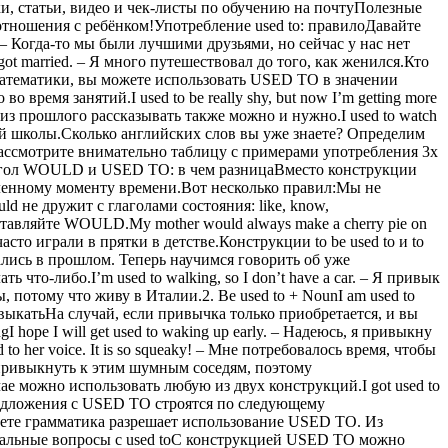
ки, статьи, видео и чек-листы по обучению на почтуПолезные
тношения с ребёнком!Употребление used to: правилоДавайте
. – Когда-то мы были лучшими друзьями, но сейчас у нас нет
 I got married. – Я много путешествовал до того, как женился.Кто
 математики, вы можете использовать USED TO в значении
о время занятий.I used to be really shy, but now I’m getting more
 из прошлого рассказывать также можно и нужно.I used to watch
 нашей школы.Сколько английских слов вы уже знаете? Определим
ассмотрите внимательно таблицу с примерами употребления 3х
гол WOULD и USED TO: в чем разницаВместо конструкции
еленному моменту времени.Вот несколько правил:Мы не
d не дружит с глаголами состояния: like, know,
авляйте WOULD.My mother would always make a cherry pie on
сто играли в прятки в детстве.Конструкции to be used to и to
лись в прошлом. Теперь научимся говорить об уже
что-либо.I’m used to walking, so I don’t have a car. – Я привык
ты, потому что живу в Италии.2. Be used to + NounI am used to
ивыкатьНа случай, если привычка только приобретается, и вы
 hope I will get used to waking up early. – Надеюсь, я привыкну
d to her voice. It is so squeaky! – Мне потребовалось время, чтобы
ли привыкнуть к этим шумным соседям, поэтому
можно использовать любую из двух конструкций.I got used to
редложения с USED TO строятся по следующему
твете грамматика разрешает использование USED TO. Из
иальные вопросы c used toС конструкцией USED TO можно