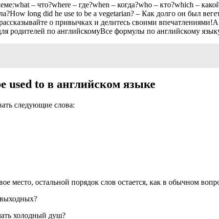
е:what – что?where – где?when – когда?who – кто?which – какой
ила?How long did he use to be a vegetarian? – Как долго он был 
ассказывайте о привычках и делитесь своими впечатлениями!А 
для родителей по английскомуВсе формулы по английскому язык
 used to в английском языке
ать следующие слова:
вое место, остальной порядок слов остается, как в обычном вопр
а выходных?
имать холодный душ?