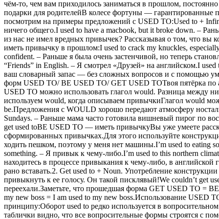
чём-то, чем вам приходилось заниматься в прошлом, постоянно
подарки для родителейВ колесе фортуны — гарантированные пр
посмотрим на примеры предложений с USED TO:Used to + Infiniti
ничего общего.I used to have a macbook, but it broke down. – Рань
из нас не имел вредных привычек? Рассказывая о том, что вы 
иметь привычку в прошлом:I used to crack my knuckles, especially
confident. – Раньше я была очень застенчивой, но теперь стан
“Friends” in English. – Я смотрел «Друзей» на английском.I use
ваш словарный запас — без сложных вопросов и с помощью ум
форм USED TO/ BE USED TO/ GET USED TOТвоя пятёрка по а
USED TO можно использовать глагол would. Разница между ним
используем would, когда описываем привычкиГлагол would можно 
be.Предложения с WOULD хорошо передают атмосферу ностальги
Sundays. – Раньше мама часто готовила вишневый пирог по воскр
get used toBE USED TO — иметь привычкуВы уже умеете расска
сформированных привычках.Для этого используйте конструкции:1. 
ходить пешком, поэтому у меня нет машины.I’m used to eating so m
something. – Я привык к чему-либо.I’m used to this northern 
находитесь в процессе привыкания к чему-либо, в английской грам
рано вставать.2. Get used to + Noun. Употребление конструкции воз
привыкнуть к ее голосу. Он такой писклявый!We couldn’t get us
переехали.Заметьте, что прошедшая форма GET USED TO = BE 
my new boss = I am used to my new boss.Использование USED
принципу:Оборот used to редко используется в вопросительном
таблички видно, что все вопросительные формы строятся с п