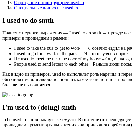
Отрицание с конструкцией used to
Специальные вопросы c used to
I used to do smth
Начнем с первого выражения — I used to do smth – прежде все
примеры в прошедшем времени:
I used to take the bus to get to work — Я обычно ездил на р
I used to go for a walk in the park — Я часто гулял в парке
He used to meet me near the door of my house – Он, бывало
People used to send letters to each other – Раньше люди по
Как видно из примеров, used to выполняет роль наречия и пере
обыкновение или любил выполнять какое-то действие в прошло
больше не выполняется.
I’m used to (doing) smth
to be used to – привыкнуть к чему-то. В отличие от предыдущ
прошедшем времени для выражения как привычного действия (пр