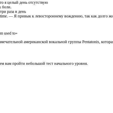
что я целый день отсутствую
к боли.
 три раза в день
r a long time. — Я привык к левостороннему вождению, так как долго 
m used to»
ечательной американской вокальной группы Pentatonix, которая
ем вам пройти небольшой тест начального уровня.