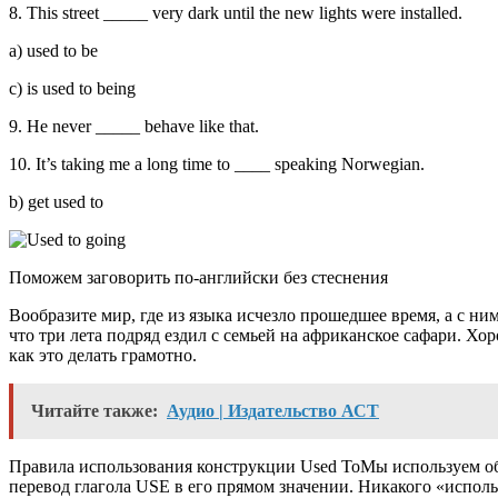
8. This street _____ very dark until the new lights were installed.
a) used to be
c) is used to being
9. He never _____ behave like that.
10. It’s taking me a long time to ____ speaking Norwegian.
b) get used to
Поможем заговорить по-английски без стеснения
Вообразите мир, где из языка исчезло прошедшее время, а с ним
что три лета подряд ездил с семьей на африканское сафари. Х
как это делать грамотно.
Читайте также:
Аудио | Издательство АСТ
Правила использования конструкции Used ToМы используем об
перевод глагола USE в его прямом значении. Никакого «исполь