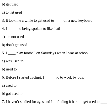
b) get used
c) to get used
3. It took me a while to get used to ____ on a new keyboard.
4. I _____ to being spoken to like that!
a) am not used
b) don’t get used
5. I ____ play football on Saturdays when I was at school.
a) was used to
b) used to
6. Before I started cycling, I _____ go to work by bus.
a) used to
b) got used to
7. I haven’t studied for ages and I’m finding it hard to get used to __