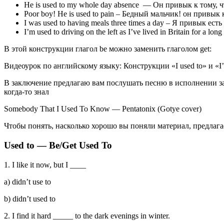
He is used to my whole day absence — Он привык к тому, 
Poor boy! He is used to pain – Бедный мальчик! он привык 
I was used to having meals three times a day – Я привык есть
I’m used to driving on the left as I’ve lived in Britain fo
В этой конструкции глагол be можно заменить глаголом get:
Видеоурок по английскому языку: Конструкции «I used to» и «I’
В заключение предлагаю вам послушать песню в исполнении зам
когда-то знал
Somebody That I Used To Know — Pentatonix (Gotye cover)
Чтобы понять, насколько хорошо вы поняли материал, предлага
Used to — Be/Get Used To
1. I like it now, but I ____
a) didn’t use to
b) didn’t used to
2. I find it hard _____ to the dark evenings in winter.