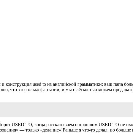
 и конструкция used to из английской грамматики: ваш папа больш
орошо, что это только фантазии, и мы с лёгкостью можем предав
орот USED TO, когда рассказываем о прошлом.USED TO не имеет
зования» — только «делание»!Раньше я что-то делал, но больше 