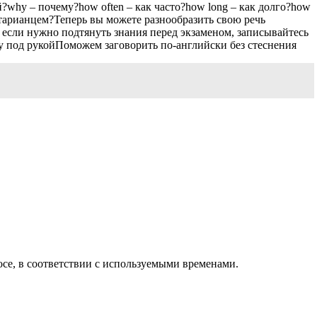
?why – почему?how often – как часто?how long – как долго?how
вегетарианцем?Теперь вы можете разнообразить свою речь
если нужно подтянуть знания перед экзаменом, записывайтесь
у под рукойПоможем заговорить по-английски без стеснения
осе, в соответствии с используемыми временами.