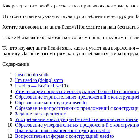
Как раз для того, чтобы рассказать о привычках, которые у вас е
Из этой статьи вы узнаете: случаи употребления конструкции 
Хотите заговорить на английском?Приходите на наш бесплатны
Также Вы можете ознакомиться со всеми онлайн-курсами англи
Те, кто изучает английский язык часто путают два выражения — 
разницу. Давайте рассмотрим, как употребляются эти конструк
Содержание
I used to do smth
I’m used to (doing) smth
Used to — Be/Get Used To
Уточняющие вопросы с конструкцией be used to в англий
Образование отрицательных предложений с конструкцией 
Образование конструкции used to
Образование вопросительных предложений с конструкцией
Задание на закрепление
Употребление конструкции be used to в английском языке
Образование утвердительных предложений с конструкцией
Правила использования конструкции used to
Вопросительная форма с конструкцией used to