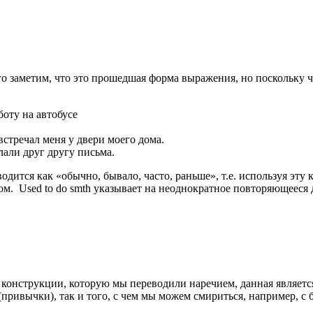
го заметим, что это прошедшая форма выражения, но поскольку ч
аботу на автобусе
, встречал меня у двери моего дома.
сылали друг другу письма.
водится как «обычно, бывало, часто, раньше», т.е. используя эт
м. Used to do smth указывает на неоднократное повторяющееся 
ей конструкции, которую мы переводили наречием, данная являет
ивычки), так и того, с чем мы можем смириться, например, с бо