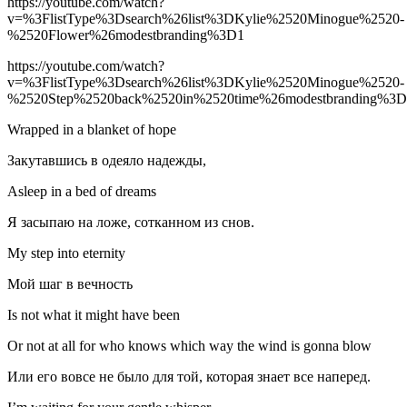
https://youtube.com/watch?
v=%3FlistType%3Dsearch%26list%3DKylie%2520Minogue%2520-
%2520Flower%26modestbranding%3D1
https://youtube.com/watch?
v=%3FlistType%3Dsearch%26list%3DKylie%2520Minogue%2520-
%2520Step%2520back%2520in%2520time%26modestbranding%3D
Wrapped in a blanket of hope
Закутавшись в одеяло надежды,
Asleep in a bed of dreams
Я засыпаю на ложе, сотканном из снов.
My step into eternity
Мой шаг в вечность
Is not what it might have been
Or not at all for who knows which way the wind is gonna blow
Или его вовсе не было для той, которая знает все наперед.