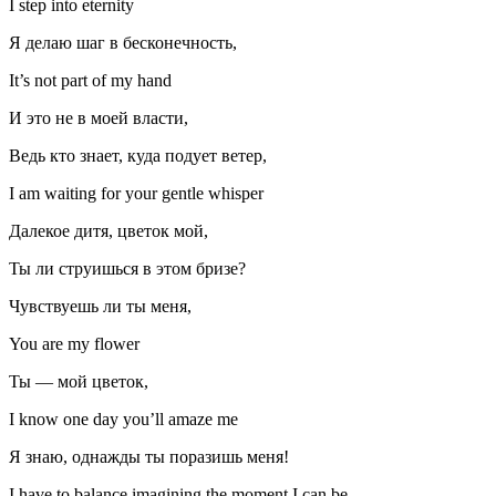
I step into eternity
Я делаю шаг в бесконечно­сть,
It’s not part of my hand
И это не в моей власти,
Ведь кто знает, куда подует ветер,
I am waiting for your gentle whisper
Далекое дитя, цветок мой,
Ты ли струишься в этом бризе?
Чувствуешь ли ты меня,
You are my flower
Ты — мой цветок,
I know one day you’ll amaze me
Я знаю, однажды ты поразишь меня!
I have to balance imagining the moment I can be