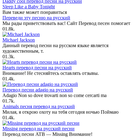
Daddy cool перевод песни на русский
Sleep Like a Baby Tonight
Вам также может понравиться
Переведи эту песню на русский
Мы рады приветствовать вас! Сайт Перевод песен помогает
0
1.8k.
Michael Jackson
Данный перевод песни на русском языке является
художественным, т.
0
1.3k.
Hearts перевод песни на русский
Внимание! Не стесняйтесь оставлять отзывы.
0
1.4k.
Перевод песни adagio на русский
Adagio Non so dove trovarti non so come cercarti ma
0
1.7k.
Animals песня перевод на русский
Милая, я открою охоту на тебя сегодня ночью Поймаю
0
1.4k.
Missing перевод на русский песни
Перевод песни ATB — Missing Внимание!