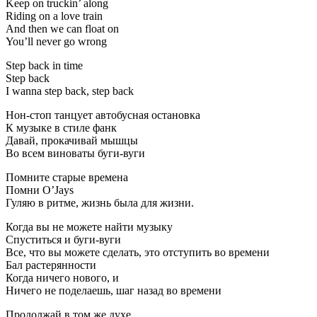
Keep on truckin’ along
Riding on a love train
And then we can float on
You’ll never go wrong
Step back in time
Step back
I wanna step back, step back
Нон-стоп танцует автобусная остановка
К музыке в стиле фанк
Давай, прокачивай мышцы
Во всем виноваты буги-вуги
Помните старые времена
Помни O’Jays
Гуляю в ритме, жизнь была для жизни.
Когда вы не можете найти музыку
Спуститься и буги-вуги
Все, что вы можете сделать, это отступить во времени
Бал растерянности
Когда ничего нового, и
Ничего не поделаешь, шаг назад во времени
Продолжай в том же духе