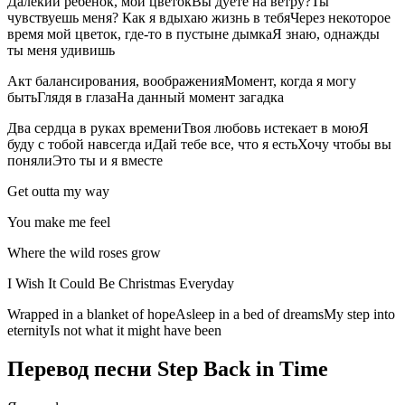
Далекий ребенок, мой цветокВы дуете на ветру?Ты
чувствуешь меня? Как я вдыхаю жизнь в тебяЧерез некоторое
время мой цветок, где-то в пустыне дымкаЯ знаю, однажды
ты меня удивишь
Акт балансирования, воображенияМомент, когда я могу
бытьГлядя в глазаНа данный момент загадка
Два сердца в руках времениТвоя любовь истекает в моюЯ
буду с тобой навсегда иДай тебе все, что я естьХочу чтобы вы
понялиЭто ты и я вместе
Get outta my way
You make me feel
Where the wild roses grow
I Wish It Could Be Christmas Everyday
Wrapped in a blanket of hopeAsleep in a bed of dreamsMy step into
eternityIs not what it might have been
Перевод песни Step Back in Time