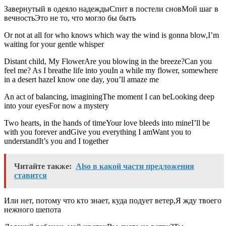
Завернутый в одеяло надеждыСпит в постели сновМой шаг в
вечностьЭто не то, что могло бы быть
Or not at all for who knows which way the wind is gonna blow,I’m
waiting for your gentle whisper
Distant child, My FlowerAre you blowing in the breeze?Can you
feel me? As I breathe life into youIn a while my flower, somewhere
in a desert hazeI know one day, you’ll amaze me
An act of balancing, imaginingThe moment I can beLooking deep
into your eyesFor now a mystery
Two hearts, in the hands of timeYour love bleeds into mineI’ll be
with you forever andGive you everything I amWant you to
understandIt’s you and I together
Читайте также:
Also в какой части предложения
ставится
Или нет, потому что кто знает, куда подует ветер,Я жду твоего
нежного шепота