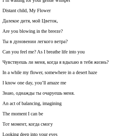
I’m waiting for your gentle whisper
Distant child, My Flower
Далекое дитя, мой Цветок,
Are you blowing in the breeze?
Ты в дуновении легкого ветра?
Can you feel me? As I breathe life into you
Чувствуешь ли меня, когда я вдыхаю в тебя жизнь?
In a while my flower, somewhere in a desert haze
I know one day, you’ll amaze me
Знаю, однажды ты очаруешь меня.
An act of balancing, imagining
The moment I can be
Тот момент, когда смогу
Looking deep into your eyes