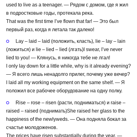
used to live as a teenager. — Рядом с домом, где я жил
в подростковые годы, протекала река.
That was the first time I’ve flown that far! — Это был
первый раз, когда я летала так далеко!
Lay – laid – laid (положить, класть), lie – lay – lain
(ложиться) и lie – lied – lied (лгать)I swear, I’ve never
lied to you! — Клянусь, я никогда тебе не лгал!
I only lay down for a little while, why is it already evening?
— Я всего лишь ненадолго прилег, почему уже вечер?
I laid all my working equipment on the same shelf. — Я
положил все рабочее оборудование на одну полку.
Rise – rose – risen (расти, подниматься) и raise –
raised – raised (поднимать)She raised her glass to the
happiness of the newlyweds. — Она подняла бокал за
счастье молодоженов.
The prices have risen substantially during the year. —