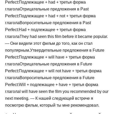
Perfect:Подлежащее + had + третья форма
глаголаОтрицательные предложения в Past
Perfect:Подлежащее + had + not + третья форма
глаголаВопросительные предложения в Past
Perfect:Had + подлежащее + третья форма
глаголаThey had seen this film before it became popular.
— Они видели этот фильм до того, как он стал
популярным.Утвердительные предложения в Future
Perfect:Подлежащее + will have + третья форма
глаголаОтрицательные предложения в Future
Perfect:Подлежащее + will not have + третья форма
глаголаВопросительные предложения в Future
Perfect:Will + подлежащее + have + третья форма
глаголаI will have seen the film you recommended by our
next meeting. — К нашей следующей встрече я
посмотрю фильм, который ты мне рекомендовал.