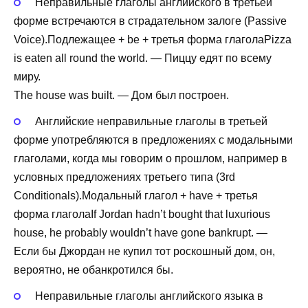
Неправильные глаголы английского в третьей
форме встречаются в страдательном залоге (Passive
Voice).Подлежащее + be + третья форма глаголаPizza
is eaten all round the world. — Пиццу едят по всему
миру.
The house was built. — Дом был построен.
Английские неправильные глаголы в третьей
форме употребляются в предложениях с модальными
глаголами, когда мы говорим о прошлом, например в
условных предложениях третьего типа (3rd
Conditionals).Модальный глагол + have + третья
форма глаголаIf Jordan hadn’t bought that luxurious
house, he probably wouldn’t have gone bankrupt. —
Если бы Джордан не купил тот роскошный дом, он,
вероятно, не обанкротился бы.
Неправильные глаголы английского языка в