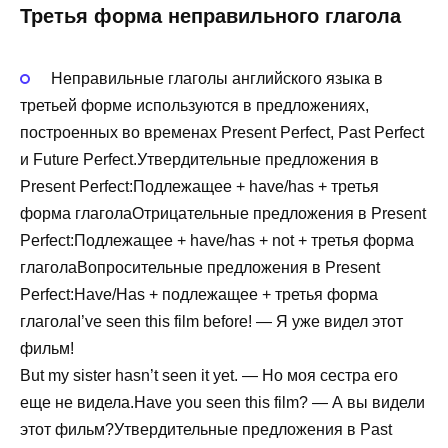
Третья форма неправильного глагола
Неправильные глаголы английского языка в
третьей форме используются в предложениях,
построенных во временах Present Perfect, Past Perfect
и Future Perfect.Утвердительные предложения в
Present Perfect:Подлежащее + have/has + третья
форма глаголаОтрицательные предложения в Present
Perfect:Подлежащее + have/has + not + третья форма
глаголаВопросительные предложения в Present
Perfect:Have/Has + подлежащее + третья форма
глаголаI’ve seen this film before! — Я уже видел этот
фильм!
But my sister hasn’t seen it yet. — Но моя сестра его
еще не видела.Have you seen this film? — А вы видели
этот фильм?Утвердительные предложения в Past