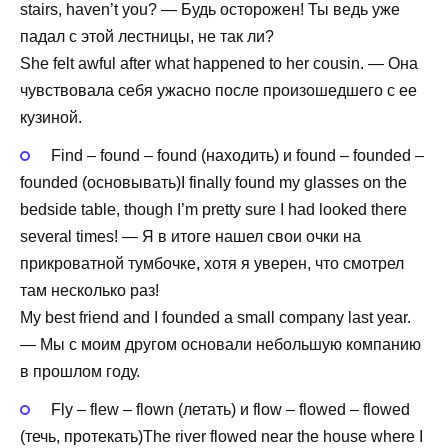
stairs, haven’t you? — Будь осторожен! Ты ведь уже
падал с этой лестницы, не так ли?
She felt awful after what happened to her cousin. — Она
чувствовала себя ужасно после произошедшего с ее
кузиной.
Find – found – found (находить) и found – founded –
founded (основывать)I finally found my glasses on the
bedside table, though I’m pretty sure I had looked there
several times! — Я в итоге нашел свои очки на
прикроватной тумбочке, хотя я уверен, что смотрел
там несколько раз!
My best friend and I founded a small company last year.
— Мы с моим другом основали небольшую компанию
в прошлом году.
Fly – flew – flown (летать) и flow – flowed – flowed
(течь, протекать)The river flowed near the house where I