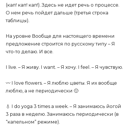
(кап! кап! кап!). Здесь не идет речь о процессе.
О нем речь пойдет дальше (третья строка
таблицы).
На уровне Вообще для настоящего времени
предложение строится по русскому типу – Я
что-то делаю. И все.
I live. – Я живу. I want. – Я хочу. I feel. – Я чувствую.
〰 I love flowers. – Я люблю цветы. Я их вообще
люблю, а не периодически 🙂
💧 I do yoga 3 times a week. – Я занимаюсь йогой
3 раза в неделю. Занимаюсь периодически (в
“капельном” режиме).