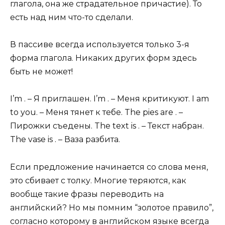
глагола, она же страдательное причастие). То
есть над ним что-то сделали.
В пассиве всегда используется только 3-я
форма глагола. Никаких других форм здесь
быть не может!
I’m . – Я приглашен. I’m . – Меня критикуют. I am
to you. – Меня тянет к тебе. The pies are . –
Пирожки съедены. The text is . – Текст набран.
The vase is . – Ваза разбита.
Если предложение начинается со слова меня,
это сбивает с толку. Многие теряются, как
вообще такие фразы переводить на
английский? Но мы помним “золотое правило”,
согласно которому в английском языке всегда