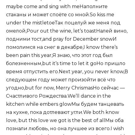
maybe come and sing with meНаполните
стаканы и может споёте со мной.So kiss me
under the mistletoeТак поцелуй же меня под
омелой,Pour out the wine, let’s toastНалей вино,
подними тост,and pray for December snowИ
помолимся на снег в декабре,I know there’s
been pain this year,Я знаю, что этот год был
болезненным,but it’s time to let it goНо пришло
время отпустить его.Next year, you never know,В
следующем году может произойти всё что
угодно,but for now, Merry ChrismasНо сейчас —
Счастливого Рождества.We’ll dance in the
kitchen while embers glowМы будем танцевать
на кухне, пока дотлевают угли.We both know
love, but this love we got is the best of allМы оба
познали любовь, но она лучшее из всего.I wish