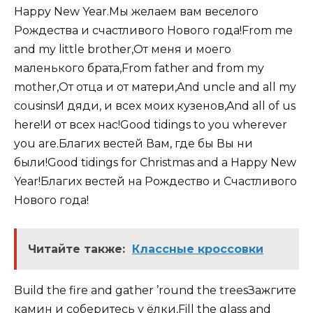
Happy New Year.Мы желаем вам веселого
Рождества и счастливого Нового года!From me
and my little brother,От меня и моего
маленького брата,From father and from my
mother,От отца и от матери,And uncle and all my
cousinsИ дяди, и всех моих кузенов,And all of us
here!И от всех нас!Good tidings to you wherever
you are.Благих вестей Вам, где бы Вы ни
были!Good tidings for Christmas and a Happy New
Year!Благих вестей на Рождество и Счастливого
Нового года!
Читайте также:
Классные кроссовки
Build the fire and gather ’round the treesЗажгите
камин и соберитесь у ёлки,Fill the glass and