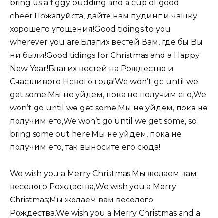
bring us a figgy pudding and a cup of good
cheer.Пожалуйста, дайте нам пудинг и чашку
хорошего угощения!Good tidings to you
wherever you are.Благих вестей Вам, где бы Вы
ни были!Good tidings for Christmas and a Happy
New Year!Благих вестей на Рождество и
Счастливого Нового года!We won’t go until we
get some;Мы не уйдем, пока не получим его,We
won’t go until we get some;Мы не уйдем, пока не
получим его,We won’t go until we get some, so
bring some out here.Мы не уйдем, пока не
получим его, так выносите его сюда!
We wish you a Merry Christmas;Мы желаем вам
веселого Рождества,We wish you a Merry
Christmas;Мы желаем вам веселого
Рождества,We wish you a Merry Christmas and a