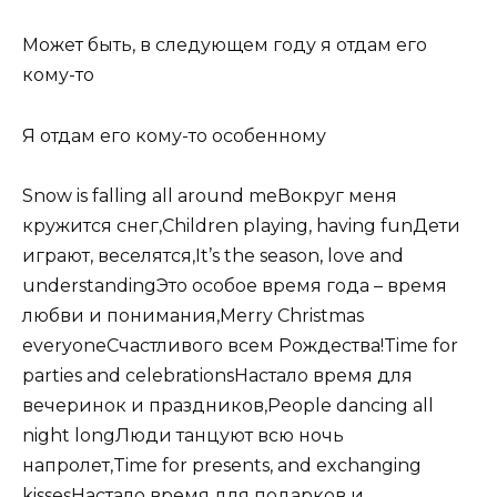
Может быть, в следующем году я отдам его
кому-то
Я отдам его кому-то особенному
Snow is falling all around meВокруг меня
кружится снег,Children playing, having funДети
играют, веселятся,It’s the season, love and
understandingЭто особое время года – время
любви и понимания,Merry Christmas
everyoneСчастливого всем Рождества!Time for
parties and celebrationsНастало время для
вечеринок и праздников,People dancing all
night longЛюди танцуют всю ночь
напролет,Time for presents, and exchanging
kissesНастало время для подарков и