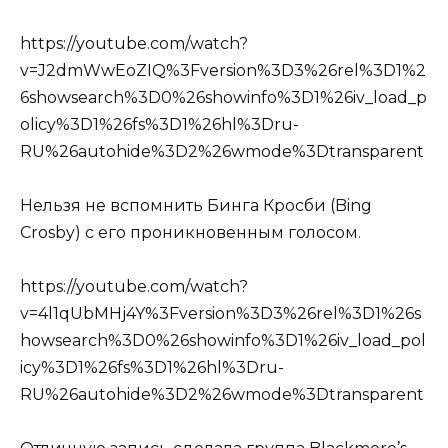
https://youtube.com/watch?
v=J2dmWwEoZIQ%3Fversion%3D3%26rel%3D1%2
6showsearch%3D0%26showinfo%3D1%26iv_load_p
olicy%3D1%26fs%3D1%26hl%3Dru-
RU%26autohide%3D2%26wmode%3Dtransparent
Нельзя не вспомнить Бинга Кросби (Bing
Crosby) с его проникновенным голосом.
https://youtube.com/watch?
v=4l1qUbMHj4Y%3Fversion%3D3%26rel%3D1%26s
howsearch%3D0%26showinfo%3D1%26iv_load_pol
icy%3D1%26fs%3D1%26hl%3Dru-
RU%26autohide%3D2%26wmode%3Dtransparent