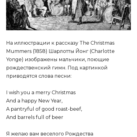
На иллюстрации к рассказу The Christmas
Mummers (1858) Шарлотты Йонг (Charlotte
Yonge) изображены мальчики, поющие
рождественский гимн. Под картинкой
приводятся слова песни:
I wish you a merry Christmas
And a happy New Year,
A pantryful of good roast-beef,
And barrels full of beer
Я желаю вам веселого Рождества