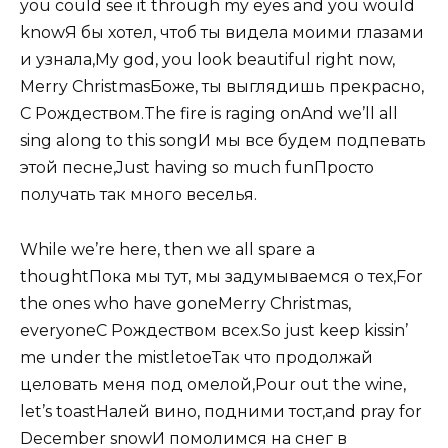
you could see it through my еyes and you would
knowЯ бы хотел, чтоб ты видела моими глазами
и узнала,My god, you look beautiful right now,
Merry ChristmasБоже, ты выглядишь прекрасно,
С Рождеством.Thе fire is raging onAnd we’ll all
sing along to this songИ мы все будем подпевать
этой песне,Just having so much funПросто
получать так много веселья.
While we’re here, then we all spare a
thoughtПока мы тут, мы задумываемся о тех,For
the ones who have goneMerry Christmas,
everyoneС Рождеством всех.So just keep kissin’
me under the mistletoeТак что продолжай
целовать меня под омелой,Pour out the wine,
let’s toastНалей вино, подними тост,and pray for
December snowИ помолимся на снег в