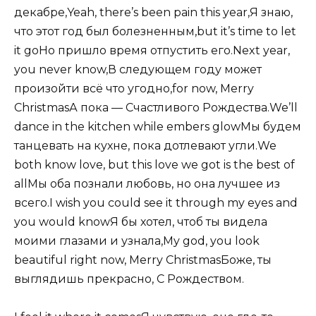
декабре,Yeah, there’s been pain this year,Я знаю,
что этот год был болезненным,but it’s time to let
it goНо пришло время отпустить его.Next year,
you never know,В следующем году может
произойти всё что угодно,for now, Merry
ChristmasА пока — Счастливого Рождества.We’ll
dance in the kitchen while embers glowМы будем
танцевать на кухне, пока дотлевают угли.We
both know love, but this love we got is the best of
allМы оба познали любовь, но она лучшее из
всего.I wish you could see it through my eyes and
you would knowЯ бы хотел, чтоб ты видела
моими глазами и узнала,My god, you look
beautiful right now, Merry ChristmasБоже, ты
выглядишь прекрасно, С Рождеством.