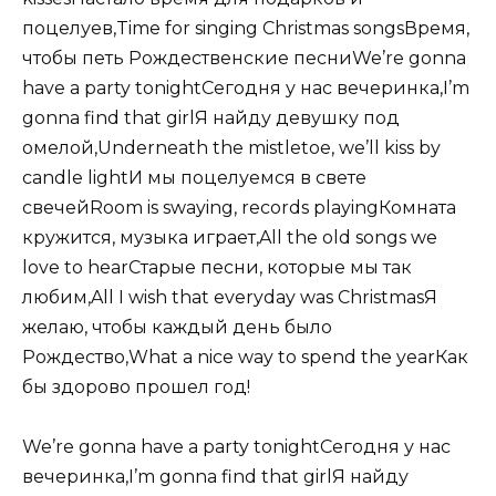
поцелуев,Time for singing Christmas songsВремя,
чтобы петь Рождественские песниWe’re gonna
have a party tonightСегодня у нас вечеринка,I’m
gonna find that girlЯ найду девушку под
омелой,Underneath the mistletoe, we’ll kiss by
candle lightИ мы поцелуемся в свете
свечейRoom is swaying, records playingКомната
кружится, музыка играет,All the old songs we
love to hearСтарые песни, которые мы так
любим,All I wish that everyday was ChristmasЯ
желаю, чтобы каждый день было
Рождество,What a nice way to spend the yearКак
бы здорово прошел год!
We’re gonna have a party tonightСегодня у нас
вечеринка,I’m gonna find that girlЯ найду