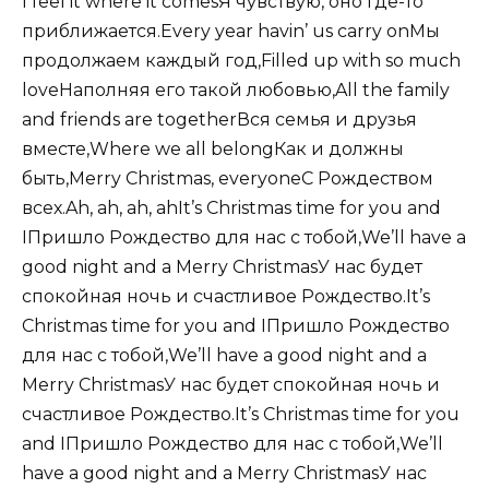
I feel it where it comesЯ чувствую, оно где-то
приближается.Every year havin’ us carry onМы
продолжаем каждый год,Filled up with so much
loveНаполняя его такой любовью,All the family
and friends are togetherВся семья и друзья
вместе,Where we all belongКак и должны
быть,Merry Christmas, everyoneС Рождеством
всех.Ah, ah, ah, ahIt’s Christmas time for you and
IПришло Рождество для нас с тобой,We’ll have a
good night and a Merry ChristmasУ нас будет
спокойная ночь и счастливое Рождество.It’s
Christmas time for you and IПришло Рождество
для нас с тобой,We’ll have a good night and a
Merry ChristmasУ нас будет спокойная ночь и
счастливое Рождество.It’s Christmas time for you
and IПришло Рождество для нас с тобой,We’ll
have a good night and a Merry ChristmasУ нас