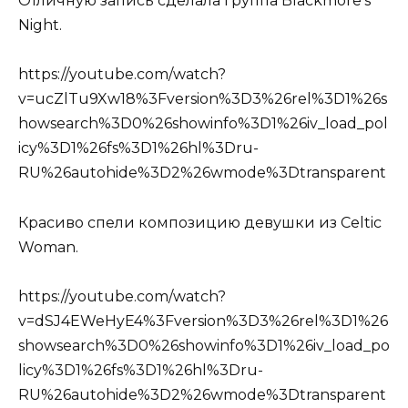
Отличную запись сделала группа Blackmore’s
Night.
https://youtube.com/watch?
v=ucZlTu9Xw18%3Fversion%3D3%26rel%3D1%26s
howsearch%3D0%26showinfo%3D1%26iv_load_pol
icy%3D1%26fs%3D1%26hl%3Dru-
RU%26autohide%3D2%26wmode%3Dtransparent
Красиво спели композицию девушки из Celtic
Woman.
https://youtube.com/watch?
v=dSJ4EWeHyE4%3Fversion%3D3%26rel%3D1%26
showsearch%3D0%26showinfo%3D1%26iv_load_po
licy%3D1%26fs%3D1%26hl%3Dru-
RU%26autohide%3D2%26wmode%3Dtransparent