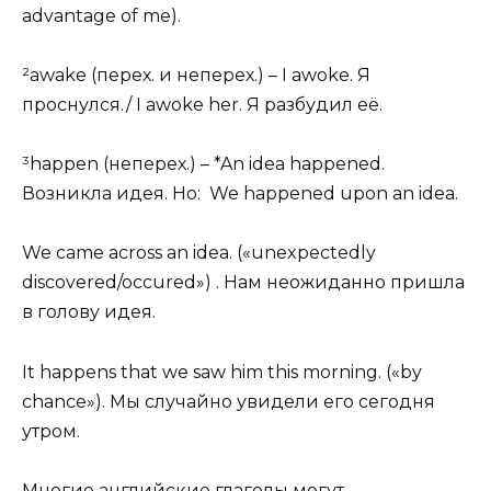
advantage of me).
²awake (перех. и неперех.) – I awoke. Я
проснулся./ I awoke her. Я разбудил её.
³happen (неперех.) – *An idea happened.
Возникла идея. Но: We happened upon an idea.
We came across an idea. («unexpectedly
discovered/occured») . Нам неожиданно пришла
в голову идея.
It happens that we saw him this morning. («by
chance»). Мы случайно увидели его сегодня
утром.
Многие английские глаголы могут