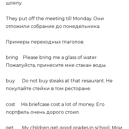
шляпу.
They put off the meeting till Monday. Они
отложили собрание до понедельника.
Примеры переходных глаголов:
bring Please bring me a glass of water.
Пожалуйста, принесите мне стакан воды.
buy Do not buy steaks at that resaurant. Не
покупайте стейки в том ресторане.
cost His briefcase cost a lot of money. Его
портфель очень дорого стоил.
get My children get good grades in school. Мои