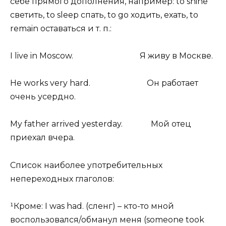
себе прямого дополнения, например: to shine
светить, to sleep спать, to go ходить, ехать, to
remain оставаться и т. п.:
I live in Moscow. Я живу в Москве.
Не works very hard. Он работает
очень усердно.
My father arrived yesterday. Мой отец
приехал вчера.
Список наиболее употребительных
непереходных глаголов:
¹Кроме: I was had. (сленг) – кто-то мной
воспользовался/обманул меня (someone took