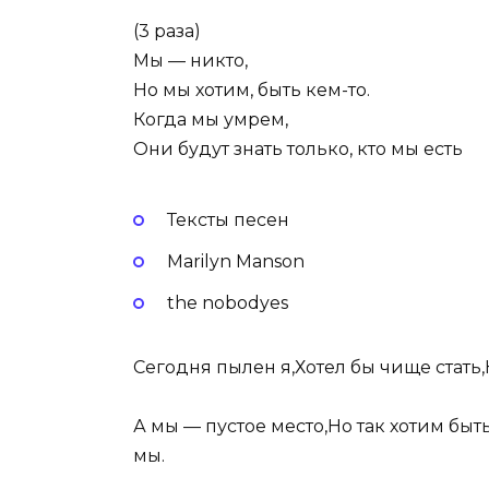
(3 раза)
Мы — никто,
Но мы хотим, быть кем-то.
Когда мы умрем,
Они будут знать только, кто мы есть
Тексты песен
Marilyn Manson
the nobodyes
Сегодня пылен я,Хотел бы чище стать,Н
А мы — пустое место,Но так хотим быт
мы.