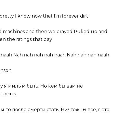
pretty I know now that I’m forever dirt
ed machines and then we prayed Puked up and
en the ratings that day
 naah Nah nah nah nah naah Nah nah nah naah
anson
чу я милым быть. Но кем бы вам не
 плыть.
м-то после смерти стать. Ничтожны все, я это