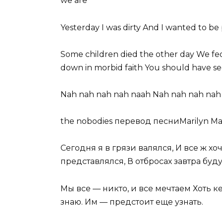
we are
Yesterday I was dirty And I wanted to be 
Some children died the other day We f
down in morbid faith You should have se
Nah nah nah nah naah Nah nah nah nah
the nobodies перевод песниMarilyn M
Сегодня я в грязи валялся, И все ж хо
представлялся, В отбросах завтра буду
Мы все — никто, и все мечтаем Хоть ке
знаю. Им — предстоит еще узнать.