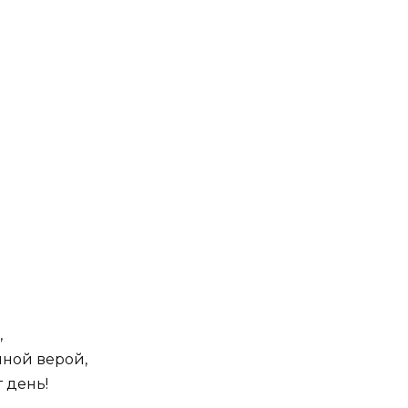
,
нной верой,
 день!