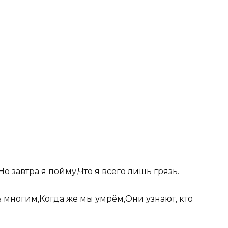
о завтра я пойму,Что я всего лишь грязь.
ь многим,Когда же мы умрём,Они узнают, кто