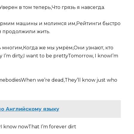
Уверен в том теперь,Что грязь я навсегда.
кормим машины и молимся им,Рейтинги быстро
ой продолжили жить.
ь многим,Когда же мы умрём,Они узнают, кто
y,I want to be prettyTomorrow, I knowI’m
mebodiesWhen we’re dead,They’ll know just who
по Английскому языку
yI know nowThat I’m forever dirt