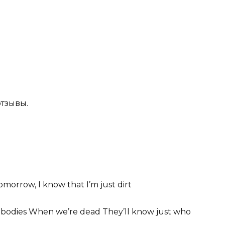
отзывы.
omorrow, I know that I’m just dirt
bodies When we’re dead They’ll know just who