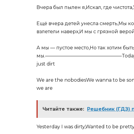
Вчера был пылен я,Искал, где чистота,
Ещё вчера детей унесла смерть,Мы 
взлетели наверх,И мы с грязной вер
А мы — пустое место,Но так хотим быт
мы.————————————————Today I’m dirt
just dirt
We are the nobodiesWe wanna to be so
we are
Читайте также:
Решебник (ГДЗ) 
Yesterday I was dirty,Wanted to be prett