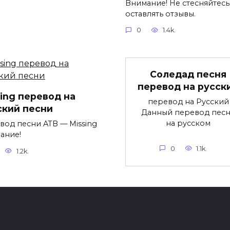
Внимание! Не стесняйтесь
оставлять отзывы.
0
1.4k.
Соледад песня
перевод на русск
sing перевод на
перевод на Русский
ский песни
Данный перевод пес
на русском
вод песни ATB — Missing
ание!
0
1.1k.
1.2k.