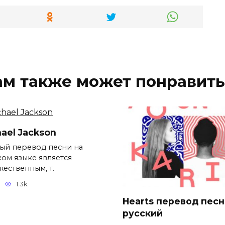
ам также может понравить
ael Jackson
ый перевод песни на
ком языке является
жественным, т.
1.3k.
Hearts перевод песн
русский