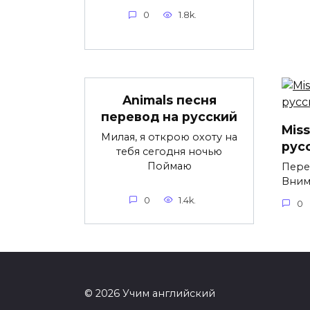
0
1.8k.
Animals песня
перевод на русский
Mis
Милая, я открою охоту на
рус
тебя сегодня ночью
Поймаю
Пере
Вним
0
1.4k.
0
© 2026 Учим английский