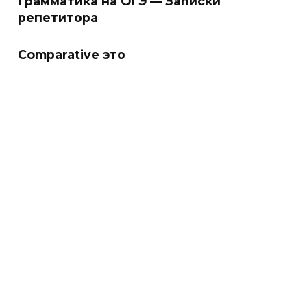
Грамматика на ОГЭ — Записки
репетитора
Comparative это