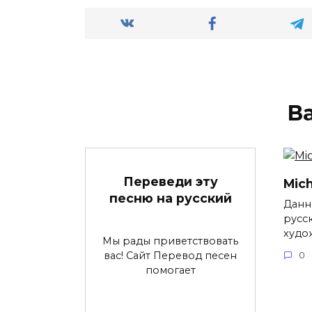
В
Переведи эту
Mich
песню на русский
Данн
русс
худо
Мы рады приветствовать
вас! Сайт Перевод песен
0
помогает