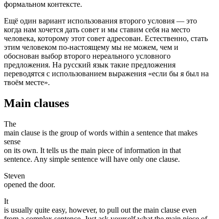
формальном контексте.
Ещё один вариант использования второго условия — это
когда нам хочется дать совет и мы ставим себя на место
человека, которому этот совет адресован. Естественно, стать
этим человеком по-настоящему мы не можем, чем и
обоснован выбор второго нереального условного
предложения. На русский язык такие предложения
переводятся с использованием выражения «если бы я был на
твоём месте».
Main clauses
The
main clause is the group of words within a sentence that makes
sense
on its own. It tells us the main piece of information in that
sentence. Any simple sentence will have only one clause.
Steven
opened the door.
It
is usually quite easy, however, to pull out the main clause even
from a complex sentence. Just ask yourself what the main piece of