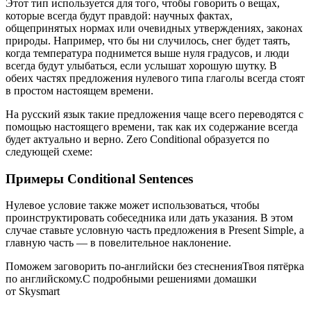
Этот тип используется для того, чтобы говорить о вещах,
которые всегда будут правдой: научных фактах,
общепринятых нормах или очевидных утверждениях, законах
природы. Например, что бы ни случилось, снег будет таять,
когда температура поднимется выше нуля градусов, и люди
всегда будут улыбаться, если услышат хорошую шутку. В
обеих частях предложения нулевого типа глаголы всегда стоят
в простом настоящем времени.
На русский язык такие предложения чаще всего переводятся с
помощью настоящего времени, так как их содержание всегда
будет актуально и верно. Zero Conditional образуется по
следующей схеме:
Примеры Conditional Sentences
Нулевое условие также может использоваться, чтобы
проинструктировать собеседника или дать указания. В этом
случае ставьте условную часть предложения в Present Simple, а
главную часть — в повелительное наклонение.
Поможем заговорить по-английски без стесненияТвоя пятёрка
по английскому.С подробными решениями домашки
от Skysmart