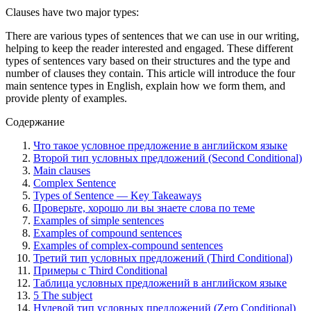
Clauses have two major types:
There are various types of sentences that we can use in our writing,
helping to keep the reader interested and engaged. These different
types of sentences vary based on their structures and the type and
number of clauses they contain. This article will introduce the four
main sentence types in English, explain how we form them, and
provide plenty of examples.
Содержание
Что такое условное предложение в английском языке
Второй тип условных предложений (Second Conditional)
Main clauses
Complex Sentence
Types of Sentence — Key Takeaways
Проверьте, хорошо ли вы знаете слова по теме
Examples of simple sentences
Examples of compound sentences
Examples of complex-compound sentences
Третий тип условных предложений (Third Conditional)
Примеры с Third Conditional
Таблица условных предложений в английском языке
5 The subject
Нулевой тип условных предложений (Zero Conditional)