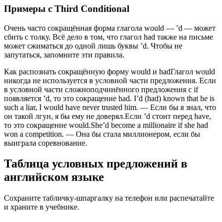
Примеры с Third Conditional
Очень часто сокращённая форма глагола would — ’d — может
сбить с толку. Всё дело в том, что глагол had также на письме
может сжиматься до одной лишь буквы ’d. Чтобы не
запутаться, запомните эти правила.
Как распознать сокращённую форму would и hadГлагол would
никогда не используется в условной части предложения. Если
в условной части сложноподчинённого предложения с if
появляется ’d, то это сокращение had. I’d (had) known that he is
such a liar, I would have never trusted him. — Если бы я знал, что
он такой лгун, я бы ему не доверял.Если ’d стоит перед have,
то это сокращение would.She’d become a millionaire if she had
won a competition. — Она бы стала миллионером, если бы
выиграла соревнование.
Таблица условных предложений в
английском языке
Сохраните табличку-шпаргалку на телефон или распечатайте
и храните в учебнике.