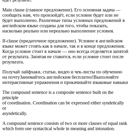
Main clause (главное предложение). Его основная задача —
сообщить нам, что произойдёт, если условие будет или не
будет выполнено. Различные типы условных предложений в
английском языке созданы для того, чтобы показать,
насколько реально или нереально выполнение условия.
If-clause (придаточное предложение). Условие в английском
языке может стоять как в начале, так и в конце предложения.
Когда условие стоит в начале — оно всегда отделяется запятой
от результата. Запятая не ставится, если условие стоит после
результата.
Получай лайфхаки, статьи, видео и чек-листы по обучению
на почтуЗанимайтесь английским бесплатно!Выполняйте
интерактивные упражнения и прокачивайте языковые навыки
The compound sentence is a composite sentence built on the
principle
of coordination. Coordination can be expressed either syndetically
or
asyndetically.
A compound sentence consists of two or more clauses of equal rank
which form one syntactical whole in meaning and intonation.