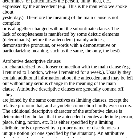
determines, or particular­izes the person, thing, idea, etc.,
expressed by the antecedent (e.g. This is the man who we spoke
about
yesterday.). Therefore the meaning of the main clause is not
complete
or is altogether changed without the subordi­nate clause. The
lack of completeness is manifested by some deictic elements
(determinants) before the antece­dent (mainly articles,
demonstrative pronouns, or words with a demonstrative or
particularizing meaning, such as the same, the only, the best).
Attributive descriptive clauses
are characterized by a looser connection with the main clause (e.g.
I returned to London, where I remained for a week.). Usually they
contain additional information about the antecedent and may be left
out without any serious change in the mean­ing of the main
clause. Attributive descriptive clauses are generally comma off.
They
are joined by the same connectives as limiting clauses, except the
relative pronoun that, and asyndetic connection hardly ever occurs.
The additional descriptive character of the attributive clause is
determined by the fact that the antecedent denotes a definite person,
place, thing, notion, etc. It is either specified by a limiting
at­tribute, or is expressed by a proper name, or else denotes a
unique notion (or one specified by the situation). An attributive