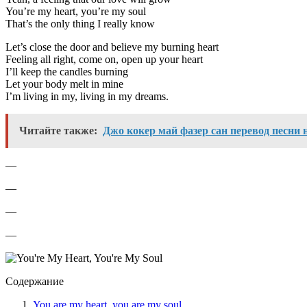
You’re my heart, you’re my soul
That’s the only thing I really know
Let’s close the door and believe my burning heart
Feeling all right, come on, open up your heart
I’ll keep the candles burning
Let your body melt in mine
I’m living in my, living in my dreams.
Читайте также:
Джо кокер май фазер сан перевод песни 
—
—
—
—
Содержание
You are my heart, you are my soul