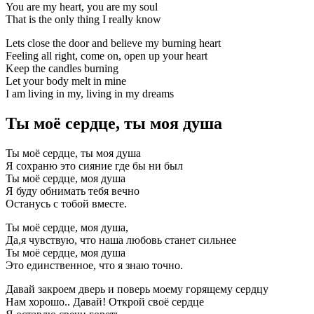
You are my heart, you are my soul
That is the only thing I really know
Lets close the door and believe my burning heart
Feeling all right, come on, open up your heart
Keep the candles burning
Let your body melt in mine
I am living in my, living in my dreams
Ты моё сердце, ты моя душа
Ты моё сердце, ты моя душа
Я сохраню это сияние где бы ни был
Ты моё сердце, моя душа
Я буду обнимать тебя вечно
Останусь с тобой вместе.
Ты моё сердце, моя душа,
Да,я чувствую, что наша любовь станет сильнее
Ты моё сердце, моя душа
Это единственное, что я знаю точно.
Давай закроем дверь и поверь моему горящему сердцу
Нам хорошо.. Давай! Открой своё сердце