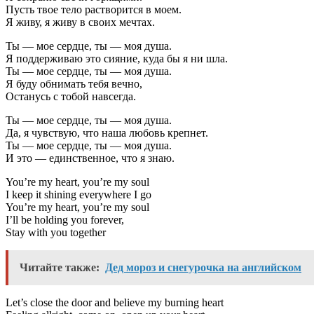
Пусть твое тело растворится в моем.
Я живу, я живу в своих мечтах.
Ты — мое сердце, ты — моя душа.
Я поддерживаю это сияние, куда бы я ни шла.
Ты — мое сердце, ты — моя душа.
Я буду обнимать тебя вечно,
Останусь с тобой навсегда.
Ты — мое сердце, ты — моя душа.
Да, я чувствую, что наша любовь крепнет.
Ты — мое сердце, ты — моя душа.
И это — единственное, что я знаю.
You’re my heart, you’re my soul
I keep it shining everywhere I go
You’re my heart, you’re my soul
I’ll be holding you forever,
Stay with you together
Читайте также:
Дед мороз и снегурочка на английском
Let’s close the door and believe my burning heart