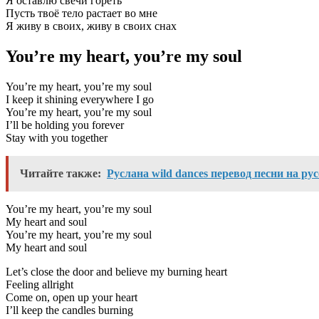
Я оставлю свечи гореть
Пусть твоё тело растает во мне
Я живу в своих, живу в своих снах
You’re my heart, you’re my soul
You’re my heart, you’re my soul
I keep it shining everywhere I go
You’re my heart, you’re my soul
I’ll be holding you forever
Stay with you together
Читайте также:
Руслана wild dances перевод песни на ру
You’re my heart, you’re my soul
My heart and soul
You’re my heart, you’re my soul
My heart and soul
Let’s close the door and believe my burning heart
Feeling allright
Come on, open up your heart
I’ll keep the candles burning