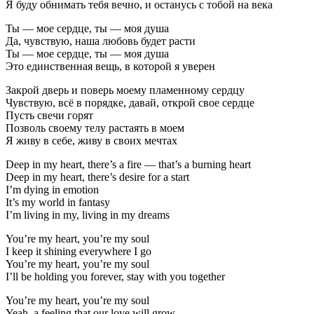
Я буду обнимать тебя вечно, и останусь с тобой на века
Ты — мое сердце, ты — моя душа
Да, чувствую, наша любовь будет расти
Ты — мое сердце, ты — моя душа
Это единственная вещь, в которой я уверен
Закрой дверь и поверь моему пламенному сердцу
Чувствую, всё в порядке, давай, открой свое сердце
Пусть свечи горят
Позволь своему телу растаять в моем
Я живу в себе, живу в своих мечтах
Deep in my heart, there’s a fire — that’s a burning heart
Deep in my heart, there’s desire for a start
I’m dying in emotion
It’s my world in fantasy
I’m living in my, living in my dreams
You’re my heart, you’re my soul
I keep it shining everywhere I go
You’re my heart, you’re my soul
I’ll be holding you forever, stay with you together
You’re my heart, you’re my soul
Yeah, a feeling that our love will grow