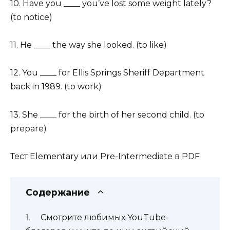
10. Have you ____ you’ve lost some weight lately?
(to notice)
11. He ____ the way she looked. (to like)
12. You ____ for Ellis Springs Sheriff Department
back in 1989. (to work)
13. She ____ for the birth of her second child. (to
prepare)
Тест Elementary или Pre-Intermediate в PDF
Содержание
Смотрите любимых YouTube-