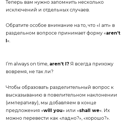
Теперь вам нужно запомнить несколько
исключений и отдельных случаев.
Обратите особое внимание на то, что «I am» в
раздельном вопросе принимает форму «
aren’t
I
«.
I’m always on time,
aren’t I?
Я всегда прихожу
вовремя, не так ли?
Чтобы образовать разделительный вопрос к
высказыванию в повелительном наклонении
(императиву), мы добавляем в конце
предложения «
will you
» или «
shall we
«. Их
можно перевести как «ладно?», «хорошо?».