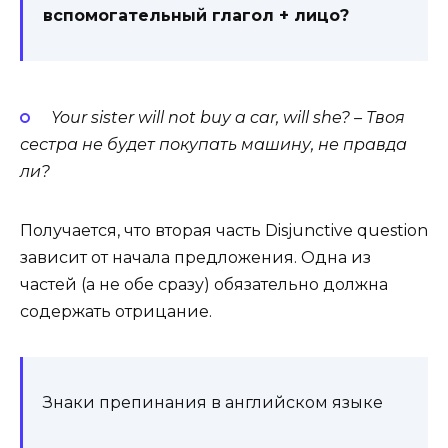
вспомогательный глагол + лицо?
Your
sis­ter
will
not
buy
a
car,
will
she? – Твоя
сестра не будет покупать машину, не правда
ли?
Получается, что вторая часть Dis­junc­tive ques­tion
зависит от начала предложения. Одна из
частей (а не обе сразу) обязательно должна
содержать отрицание.
Знаки препинания в английском языке