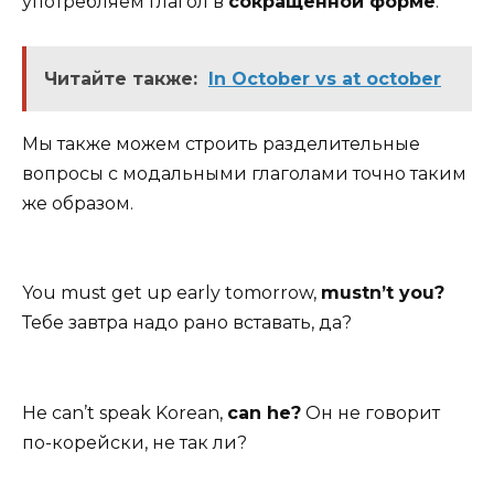
употребляем глагол в
сокращённой форме
.
Читайте также:
In October vs at october
Мы также можем строить разделительные
вопросы с
модальными глаголами
точно таким
же образом.
You must get up early tomorrow,
mustn’t you?
Тебе завтра надо рано вставать, да?
He can’t speak Korean,
can he?
Он не говорит
по-корейски, не так ли?