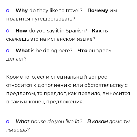
Why
do they like to trav­el? –
Почему
им
нравится путешествовать?
How
do you say it in Span­ish? –
Как
ты
скажешь это на испанском языке?
What
is he doing here? –
Что
он здесь
делает?
Кроме того, если специальный вопрос
относится к дополнению или обстоятельству с
предлогом, то предлог, как правило, выносится
в самый конец предложения.
Wha
t house do you live
in
? –
В
каком
доме
ты
живешь
?