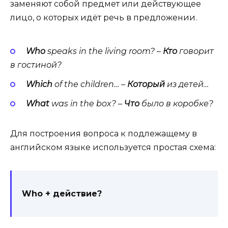
заменяют собой предмет или действующее
лицо, о которых идёт речь в предложении.
Who
speaks in the liv­ing room? –
Кто
говорит
в
гостиной
?
Which
of the chil­dren… –
Который
из детей…
What
was in the box? –
Что
было
в
коробке
?
Для построения вопроса к подлежащему в
английском языке используется простая схема:
Who + действие?