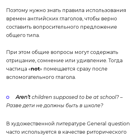
Поэтому нужно знать правила использования
времен английских глаголов, чтобы верно
составить вопросительного предложение
общего типа.
При этом общие вопросы могут содержать
отрицание, сомнение или удивление. Тогда
частица «
not
» помещается сразу после
вспомогательного глагола.
Aren’t
chil­dren sup­posed to be at school? –
Разве
дети
не
должны
быть
в
школе
?
В художественной литературе Gen­er­al ques­tion
часто используется в качестве риторического