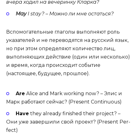
вчера
ходил
на
вечеринку
Кларка
?
May
I
stay
? – Можно ли мне остаться?
Вспомогательные глаголы
выполняют роль
указателей и не переводятся на русский язык,
но при этом определяют количество лиц,
выполняющих действие (один или несколько)
и время, когда происходит событие
(настоящее, будущее, прошлое).
Are
Alice and Mark work­ing now? – Элис и
Марк работают сейчас? (
Present Con­tin­u­ous
)
Have
they already fin­ished their project? –
Они уже завершили свой проект? (
Present Per­
fect
)