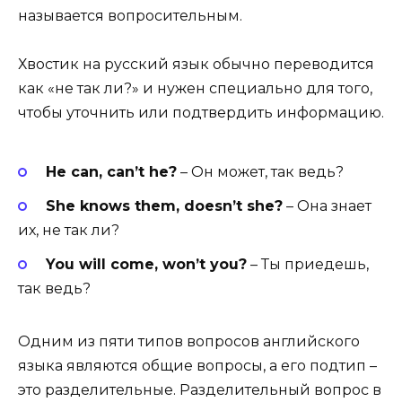
называется вопросительным.
Хвостик на русский язык обычно переводится
как «не так ли?» и нужен специально для того,
чтобы уточнить или подтвердить информацию.
He
can,
can’
t
he?
– Он может, так ведь?
She
knows
them,
doesn’
t
she?
– Она знает
их, не так ли?
You
will
come,
won’
t
you?
– Ты приедешь,
так ведь?
Одним из пяти типов вопросов английского
языка являются
общие вопросы
, а его подтип –
это разделительные. Разделительный вопрос в