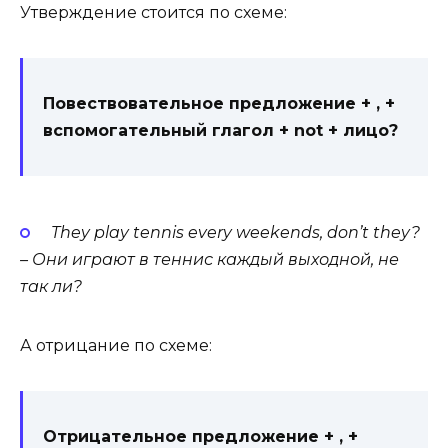
Утверждение стоится по схеме:
Повествовательное предложение + , +
вспомогательный глагол + not + лицо?
They
play
ten­nis
every
week­ends,
don’
t
they?
– Они играют в теннис каждый выходной, не
так ли?
А отрицание по схеме:
Отрицательное предложение + , +