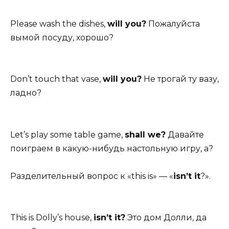
Please wash the dishes,
will you?
Пожалуйста
вымой посуду, хорошо?
Don’t touch that vase,
will you?
Не трогай ту вазу,
ладно?
Let’s play some table game,
shall we?
Давайте
поиграем в какую-нибудь настольную игру, а?
Разделительный вопрос к «this is» — «
isn’t it
?».
This is Dolly’s house,
isn’t it?
Это дом Долли, да