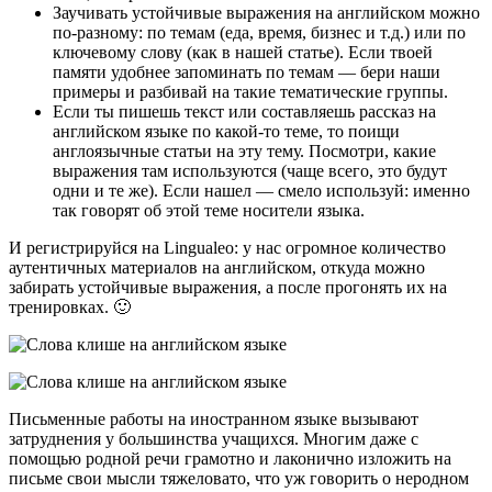
Заучивать устойчивые выражения на английском можно
по-разному: по темам (еда, время, бизнес и т.д.) или по
ключевому слову (как в нашей статье). Если твоей
памяти удобнее запоминать по темам — бери наши
примеры и разбивай на такие тематические группы.
Если ты пишешь текст или составляешь рассказ на
английском языке по какой-то теме, то поищи
англоязычные статьи на эту тему. Посмотри, какие
выражения там используются (чаще всего, это будут
одни и те же). Если нашел — смело используй: именно
так говорят об этой теме носители языка.
И регистрируйся на Lingualeo: у нас огромное количество
аутентичных материалов на английском, откуда можно
забирать устойчивые выражения, а после прогонять их на
тренировках. 🙂
Письменные работы на иностранном языке вызывают
затруднения у большинства учащихся. Многим даже с
помощью родной речи грамотно и лаконично изложить на
письме свои мысли тяжеловато, что уж говорить о неродном