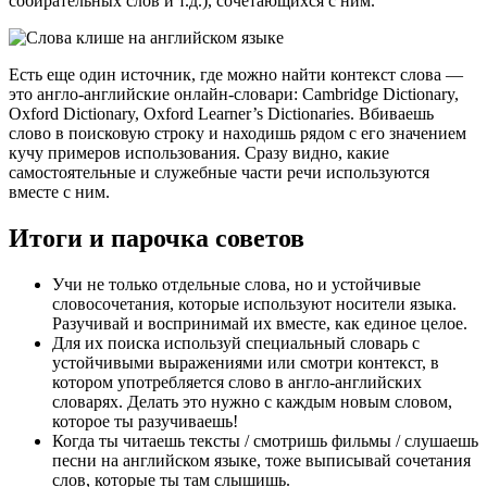
собирательных слов и т.д.), сочетающихся с ним.
Есть еще один источник, где можно найти контекст слова —
это англо-английские онлайн-словари: Cambridge Dictionary,
Oxford Dictionary, Oxford Learner’s Dictionaries. Вбиваешь
слово в поисковую строку и находишь рядом с его значением
кучу примеров использования. Сразу видно, какие
самостоятельные и служебные части речи используются
вместе с ним.
Итоги и парочка советов
Учи не только отдельные слова, но и устойчивые
словосочетания, которые используют носители языка.
Разучивай и воспринимай их вместе, как единое целое.
Для их поиска используй специальный словарь с
устойчивыми выражениями или смотри контекст, в
котором употребляется слово в англо-английских
словарях. Делать это нужно с каждым новым словом,
которое ты разучиваешь!
Когда ты читаешь тексты / смотришь фильмы / слушаешь
песни на английском языке, тоже выписывай сочетания
слов, которые ты там слышишь.