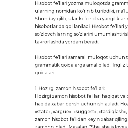
Hisobot fe’llari yozma muloqotda grammat
ularning nomidan ko’rinib turibdiki, ma’l
Shunday qilib, ular ko’pincha yangiliklar
hisobotlarida qo’llaniladi. Hisobot fe’llari
so’zlovchilarning so’zlarini umumlashtiri
takrorlashda yordam beradi.
Hisobot fe’llari samarali muloqot uchu
grammatik qoidalarga amal qiladi. Ingliz til
qoidalari:
1. Hozirgi zamon hisobot fe’llari:
Hozirgi zamon hisobot fe’llari haqiqat va
haqida xabar berish uchun ishlatiladi. Hozi
«state», «argue», «suggest», «tasdiqlash», 
zamon hisobot fe’lidan keyin xabar qilingan
zamonni oladi. Masalan, “She, she is loves 