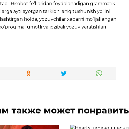
tadi. Hisobot fe’llaridan foydalanadigan grammatik
ilarga aytilayotgan tarkibni aniq tushunish yo’lini
o’zlashtirgan holda, yozuvchilar xabarni mo’ljallangan
o’proq ma’lumotli va jozibali yozuv yaratishlari
ам также может понравить