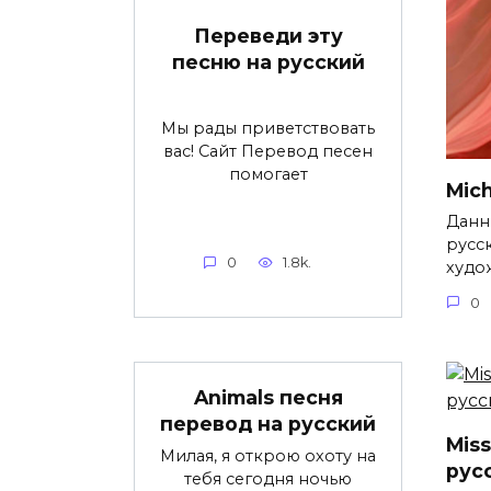
Переведи эту
песню на русский
Мы рады приветствовать
вас! Сайт Перевод песен
помогает
Mich
Данн
русс
0
1.8k.
худо
0
Animals песня
перевод на русский
Mis
Милая, я открою охоту на
рус
тебя сегодня ночью