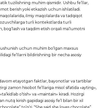
ik tuzilishning muhim qismidir. Ushbu fe’llar,
umot berish yoki etkazish uchun ishlatiladi.
 maqolalarida, ilmiy maqolalarda va tadqiqot
 yozuvchilarga turli kontekstlarda turli
sh, bog’lash va taqdim etish orqali ma’lumotni
n tushunish uchun muhim bo’lgan maxsus
idagi fe’llarni bildirishning bir necha asosiy
 davom etayotgan faktlar, bayonotlar va tartiblar
rgi zamon hisobot fe’llariga misol sifatida «ayting»,
«ta’kidlab o’tish» va «maintain» kiradi. Hozirgi
 nutq kirish gapidagi asosiy fe’l bilan bir xil
chocolate” to‘g‘ri, “She said she loves chocolate”