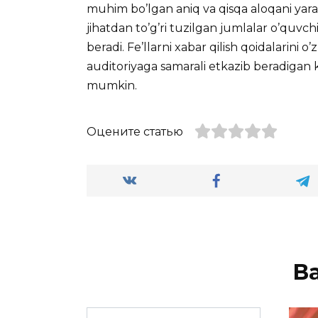
muhim bo’lgan aniq va qisqa aloqani yara
jihatdan to’g’ri tuzilgan jumlalar o’quvch
beradi. Fe’llarni xabar qilish qoidalarini 
auditoriyaga samarali etkazib beradigan k
mumkin.
Оцените статью
В