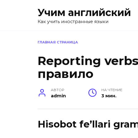
Перейти
Учим английский
к
содержанию
Как учить иностранные языки
ГЛАВНАЯ СТРАНИЦА
Reporting verb
правило
АВТОР
НА ЧТЕНИЕ
admin
3 мин.
Hisobot fe’llari gr