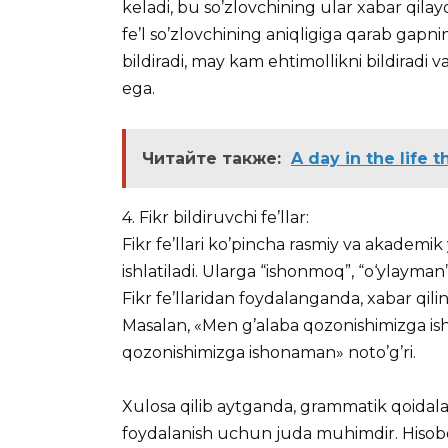
keladi, bu so’zlovchining ular xabar qila
fe’l so’zlovchining aniqligiga qarab gapnin
bildiradi, may kam ehtimollikni bildiradi 
ega.
Читайте также:
A day in the life
4. Fikr bildiruvchi fe’llar:
Fikr fe’llari ko’pincha rasmiy va akademik
ishlatiladi. Ularga “ishonmoq”, “o‘ylayman”, 
Fikr fe’llaridan foydalanganda, xabar qili
Masalan, «Men g’alaba qozonishimizga is
qozonishimizga ishonaman» noto’g’ri.
Xulosa qilib aytganda, grammatik qoidalar
foydalanish uchun juda muhimdir. Hisobot