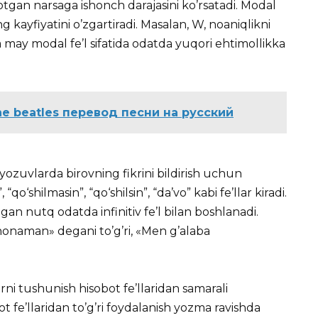
yotgan narsaga ishonch darajasini ko’rsatadi. Modal
g kayfiyatini o’zgartiradi. Masalan, W, noaniqlikni
va may modal fe’l sifatida odatda yuqori ehtimollikka
 the beatles перевод песни на русский
 yozuvlarda birovning fikrini bildirish uchun
“qo‘shilmasin”, “qo‘shilsin”, “da’vo” kabi fe’llar kiradi.
ngan nutq odatda infinitiv fe’l bilan boshlanadi.
honaman» degani to’g’ri, «Men g’alaba
ni tushunish hisobot fe’llaridan samarali
 fe’llaridan to’g’ri foydalanish yozma ravishda