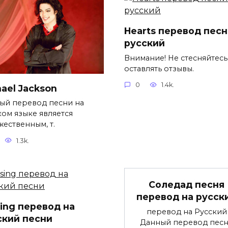
Hearts перевод песн
русский
Внимание! Не стесняйтесь
оставлять отзывы.
0
1.4k.
ael Jackson
ый перевод песни на
ком языке является
жественным, т.
1.3k.
Соледад песня
перевод на русск
sing перевод на
перевод на Русский
ский песни
Данный перевод пес