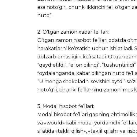
esa noto‘g‘ri, chunki ikkinchi fe’l o‘tgan 
nutq”.
2. O‘tgan zamon xabar fe’llari:
O’tgan zamon hisobot fe’llari odatda o’tm
harakatlarni ko’rsatish uchun ishlatiladi
dolzarb emasligini ko’rsatadi. O‘tgan zamon
“qayd etildi”, “e’lon qilindi”, “tushuntirild
foydalanganda, xabar qilingan nutq fe’ll
“U menga shokoladni sevishini aytdi” so‘zi
noto‘g‘ri, chunki fe’llarning zamoni mos 
3. Modal hisobot fe’llari:
Modal hisobot fe’llari gapning ehtimollik 
va «would» kabi modal yordamchi fe’llard
sifatida «taklif qilish», «taklif qilish» va 