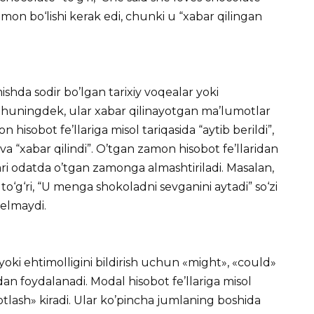
zamon bo‘lishi kerak edi, chunki u “xabar qilingan
ishda sodir bo’lgan tarixiy voqealar yoki
. Shuningdek, ular xabar qilinayotgan ma’lumotlar
 hisobot fe’llariga misol tariqasida “aytib berildi”,
i” va “xabar qilindi”. O’tgan zamon hisobot fe’llaridan
ari odatda o’tgan zamonga almashtiriladi. Masalan,
 to‘g‘ri, “U menga shokoladni sevganini aytadi” so‘zi
kelmaydi.
yoki ehtimolligini bildirish uchun «might», «could»
an foydalanadi. Modal hisobot fe’llariga misol
«isbotlash» kiradi. Ular ko’pincha jumlaning boshida