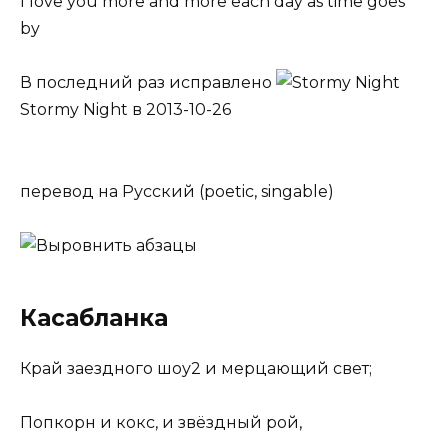
I love you more and more each day as time goes
by
В последний раз исправлено
Stormy Night
в 2013-10-26
перевод на Русский
(poetic, singable)
Касабланка
Край заездного шоу
2
и мерцающий свет;
Попкорн и кокс, и звёздный рой,