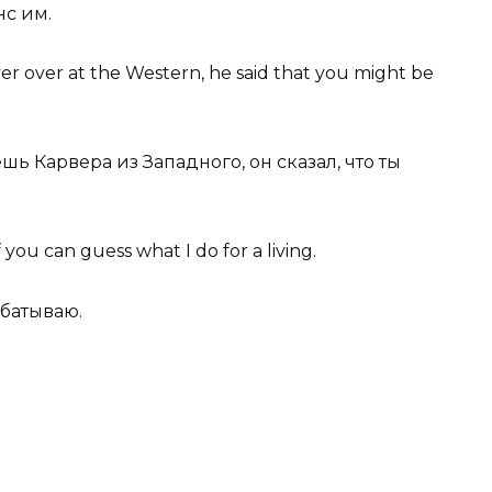
нс им.
ver over at the Western, he said that you might
be
шь Карвера из Западного, он сказал, что ты
 you can guess what I do for a living.
абатываю.