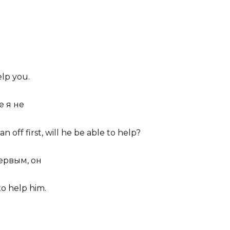
elp
you.
е я не
 off first, will he
be able to help?
ервым, он
to help
him.