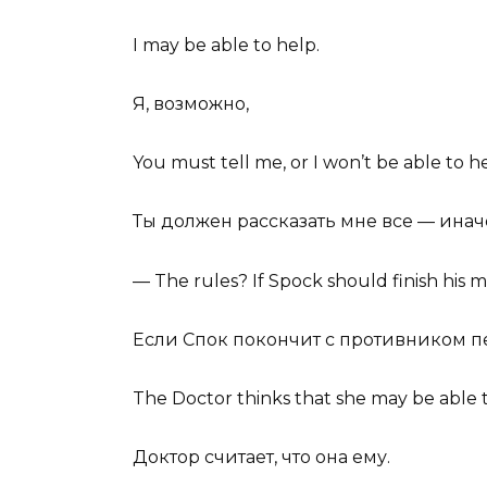
I may
be able to help.
Я, возможно,
You must tell me, or I won’t
be able to h
Ты должен рассказать мне все — инач
— The rules? If Spock should finish his man
Если Спок покончит с противником п
The Doctor thinks that she may
be able 
Доктор считает, что она ему.