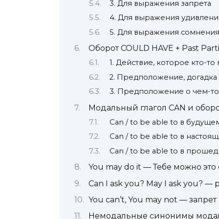
3. Для выражения запрета
4. Для выражения удивлени
5. Для выражения сомнения
Оборот COULD HAVE + Past Parti
1. Действие, которое кто-то 
2. Предположение, догадк
3. Предположение о чем-то
Модальный глагол CAN и оборо
Can / to be able to в будущ
Can / to be able to в насто
Can / to be able to в прош
You may do it — Тебе можно это
Can I ask you? May I ask you?
You can’t, You may not — запре
Немодальные синонимы модал