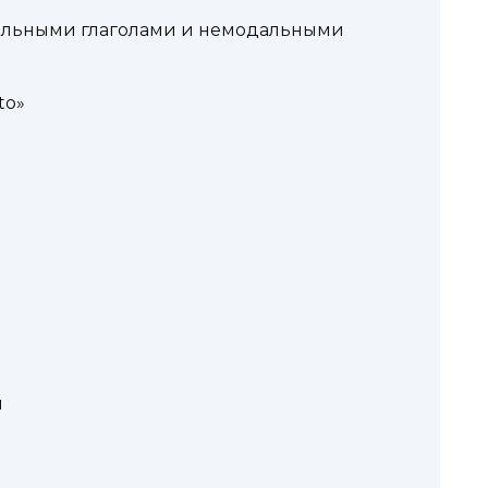
альными глаголами и немодальными
to»
я
я