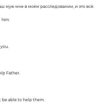
ваш муж мне в моём расследовании, и это всё.
 him.
you.
elp
Father.
ht
be able to help
them.