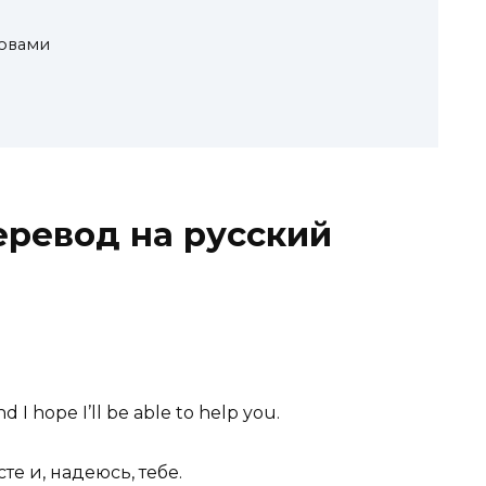
овами
перевод на русский
d I hope I’ll
be able to help
you.
те и, надеюсь, тебе.