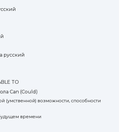
русский
ий
на русский
ABLE TO
ла Can (Could)
ой (умственной) возможности, способности
 будущем времени