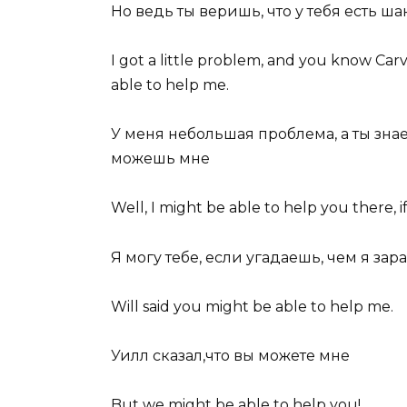
Но ведь ты веришь, что у тебя есть ша
I got a little problem, and you know Car
able to help
me.
У меня небольшая проблема, а ты знае
можешь мне
Well, I might
be able to help
you there, if
Я могу тебе, если угадаешь, чем я зар
Will said you might
be able to help
me.
Уилл сказал,что вы можете мне
But we might
be able to help
you!