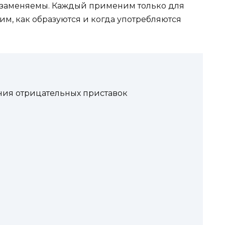
мозаменяемы. Каждый применим только для
м, как образуются и когда употребляются
ия отрицательных приставок