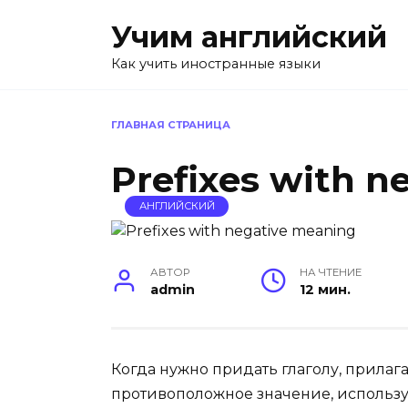
Перейти
Учим английский
к
содержанию
Как учить иностранные языки
ГЛАВНАЯ СТРАНИЦА
Prefixes with n
АНГЛИЙСКИЙ
АВТОР
НА ЧТЕНИЕ
admin
12 мин.
Когда нужно придать глаголу, прила
противоположное значение, использ