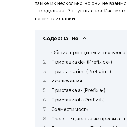
языке их несколько, но они не взаи
определенной группы слов. Рассмотри
такие приставки.
Содержание
Общие принципы использован
Приставка de- (Prefix de-)
Приставка im- (Prefix im-)
Исключения
Приставка a- (Prefix a-)
Приставка il- (Prefix il-)
Совместимость
Лжеотрицательные префиксы