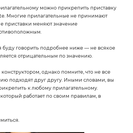
 прилагательному можно прикрепить приставку
ite. Многие прилагательные не принимают
ые приставки меняют значение
противоположным.
я буду говорить подробнее ниже — не всякое
вляется отрицательным по значению.
 конструктором, однако помните, что не все
нию подходят друг другу. Иными словами, вы
прикрепить к любому прилагательному.
 который работает по своим правилам, в
миться.