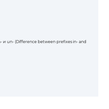
и un- (Difference between prefixes in- and