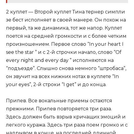
2 куплет — Второй куплет Тина тернер симпли
зе бест исполняет в своей манере. Он похож на
первый, та же динамика, тот же напор. Куплет
поется на средней громкости и с более четким
произношением. Первое слово “In your heart I
see the star ” и с 2-й строчки начало, слово “Of
every night and every day ” исполняются на
“подъезде”. Слышно снова немного “штробаса”,
он звучит на всех нижних нотах в куплете “In
your eyes”, 2-й строки “I get” и до конца.
Припев. Все вокальные приемы остаются
прежними. Припев повторяется три раза.
Здесь должен быть взрыв кричащих эмоций и
легкого куража. Здесь три раза поем громко и с
надрывом в конце, на последней длинной