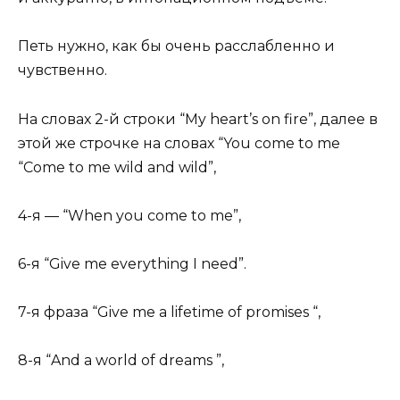
Петь нужно, как бы очень расслабленно и
чувственно.
На словах 2-й строки “My heart’s on fire”, далее в
этой же строчке на словах “You come to me
“Come to me wild and wild”,
4-я — “When you come to me”,
6-я “Give me everything I need”.
7-я фраза “Give me a lifetime of promises “,
8-я “And a world of dreams ”,