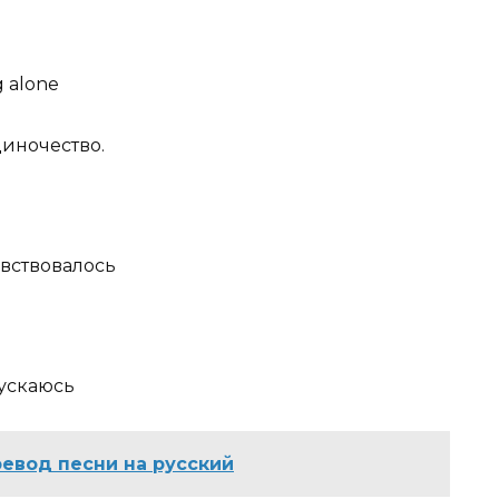
g alone
иночество.
увствовалось
пускаюсь
евод песни на русский