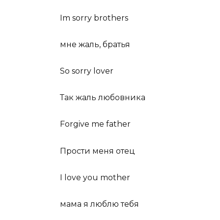
Im sorry brothers
мне жаль, братья
So sorry lover
Так жаль любовника
Forgive me father
Прости меня отец
I love you mother
мама я люблю тебя