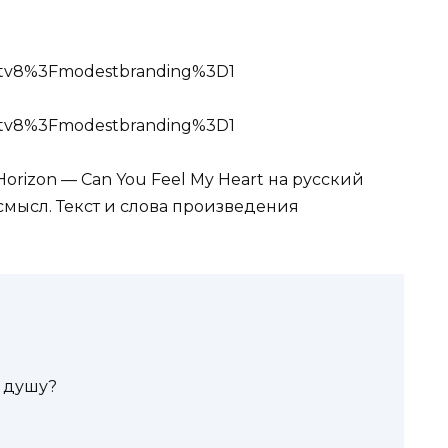
A5tv8%3Fmodestbranding%3D1
A5tv8%3Fmodestbranding%3D1
orizon — Can You Feel My Heart на русский
смысл. Текст и слова произведения
 душу?