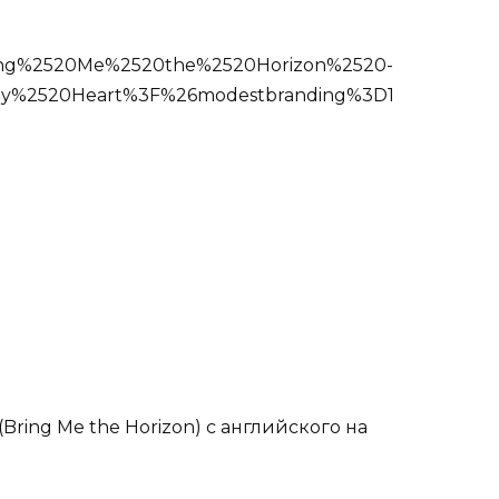
ring%2520Me%2520the%2520Horizon%2520-
y%2520Heart%3F%26modestbranding%3D1
Bring Me the Horizon) с английского на