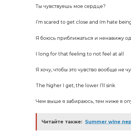
Ты чувствуешь мое сердце?
I’m scared to get close and Im hate bein
Я боюсь приближаться и ненавижу од
I long for that feeling to not feel at all
Я хочу, чтобы это чувство вообще не ч
The higher I get, the lower I’ll sink
Чем выше я забираюсь, тем ниже я о
Читайте также:
Summer wine пер