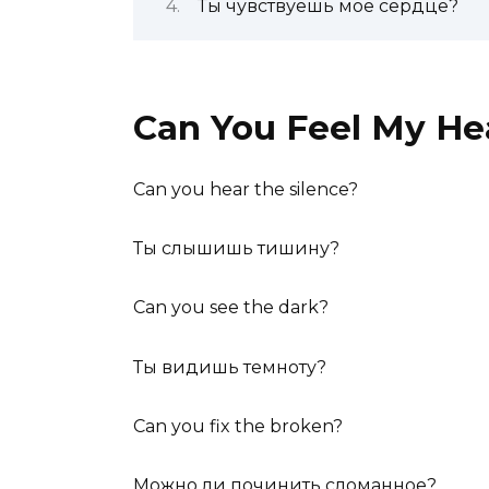
Ты чувствуешь мое сердце?
Can You Feel My Hea
Can you hear the silence?
Ты слышишь тишину?
Can you see the dark?
Ты видишь темноту?
Can you fix the broken?
Можно ли починить сломанное?