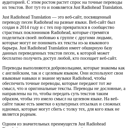
аудиторией. С этим ростом растет спрос на точные переводы
их текстов. Вот тут-то и появляется Just Radiohead Translation.
Just Radiohead Translation — это веб-сайт, посвященный
переводу песен Radiohead на разные языки. Веб-сайт был
создан в 2014 году и с тех пор превратился в сообщество
страстных поклонников Radiohead, которые стремятся
поделиться своей любовью к группе с другими людьми,
которые могут не понимать их тексты из-за языкового
барьера. Just Radiohead Translation имеет обширную базу
данных переведенных текстов песен, к которой может
бесплатно получить доступ любой, кто посещает веб-сайт.
Переводы выполняются добровольцами, которые знакомы как
с английским, так и с целевым языком. Они используют свои
языковые навыки и знание музыки Radiohead, чтобы
обеспечить точные переводы, которые передают тот же
смысл, что и оригинальные тексты. Переводы не дословные, а
направлены на то, чтобы передать суть текстов таким
образом, чтобы это имело смысл на целевом языке. На веб-
сайте также есть заметки о культурных отсылках и сложных
идиомах, которые могут сбить с толку тех, для кого язык не
является родным.
Одним из значительных преимуществ Just Radiohead