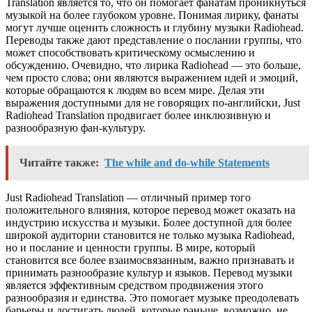
Translation является то, что он помогает фанатам проникнуться
музыкой на более глубоком уровне. Понимая лирику, фанаты
могут лучше оценить сложность и глубину музыки Radiohead.
Переводы также дают представление о послании группы, что
может способствовать критическому осмыслению и
обсуждению. Очевидно, что лирика Radiohead — это больше,
чем просто слова; они являются выражением идей и эмоций,
которые обращаются к людям во всем мире. Делая эти
выражения доступными для не говорящих по-английски, Just
Radiohead Translation продвигает более инклюзивную и
разнообразную фан-культуру.
Читайте также:
The while and do-while Statements
Just Radiohead Translation — отличный пример того
положительного влияния, которое перевод может оказать на
индустрию искусства и музыки. Более доступной для более
широкой аудитории становится не только музыка Radiohead,
но и послание и ценности группы. В мире, который
становится все более взаимосвязанным, важно признавать и
принимать разнообразие культур и языков. Перевод музыки
является эффективным средством продвижения этого
разнообразия и единства. Это помогает музыке преодолевать
барьеры и достигать людей, которые раньше, возможно, не