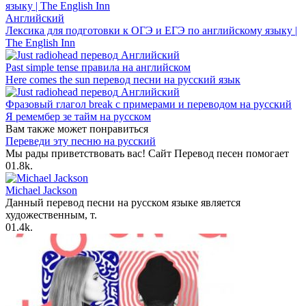
Английский
Лексика для подготовки к ОГЭ и ЕГЭ по английскому языку |
The English Inn
Английский
Past simple tense правила на английском
Here comes the sun перевод песни на русский язык
Английский
Фразовый глагол break с примерами и переводом на русский
Я ремембер зе тайм на русском
Вам также может понравиться
Переведи эту песню на русский
Мы рады приветствовать вас! Сайт Перевод песен помогает
0
1.8k.
Michael Jackson
Данный перевод песни на русском языке является
художественным, т.
0
1.4k.