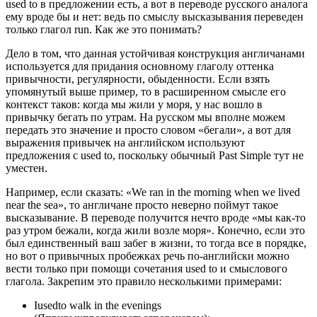
used to в предложении есть, а вот в переводе русского аналога
ему вроде бы и нет: ведь по смыслу высказывания переведен
только глагол run. Как же это понимать?
Дело в том, что данная устойчивая конструкция англичанами
используется для придания основному глаголу оттенка
привычности, регулярности, обыденности. Если взять
упомянутый выше пример, то в расширенном смысле его
контекст таков: когда мы жили у моря, у нас вошло в
привычку бегать по утрам. На русском мы вполне можем
передать это значение и просто словом «бегали», а вот для
выражения привычек на английском используют
предложения с used to, поскольку обычный Past Simple тут не
уместен.
Например, если сказать: «We ran in the morning when we lived
near the sea», то англичане просто неверно поймут такое
высказывание. В переводе получится нечто вроде «мы как-то
раз утром бежали, когда жили возле моря». Конечно, если это
был единственный ваш забег в жизни, то тогда все в порядке,
но вот о привычных пробежках речь по-английски можно
вести только при помощи сочетания used to и смыслового
глагола. Закрепим это правило несколькими примерами:
Iusedto walk in the evenings