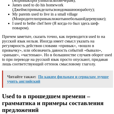
(Япривыкпрогуливатьсяповечерам);
James used to do his homework
(Джеймспривыкделатьсвоюдомашнююработу);
My parents used to live in a small village
(Моиродителипривыклижитьвнебольшойдеревушке);
I used to bethe chef here (Я когда-то был здесь шеф-
поваром).
Причем заметьте, сказать точно, как переводится used to на
русский язык нельзя. Иногда имеет смысл указать на
регулярность действия словами «привык», «вошло в
привычку», или обозначить давность событий «бывало»,
«раньше», «частенько». Но в большинстве случаев оборот used
to при переводе на русский язык просто опускают, придавая
лишь соответствующий оттенок смысловому глаголу.
Читайте также:
По каким фильмам и сериалам лучше
учить английский
Used to в прошедшем времени –
грамматика и примеры составления
предложений