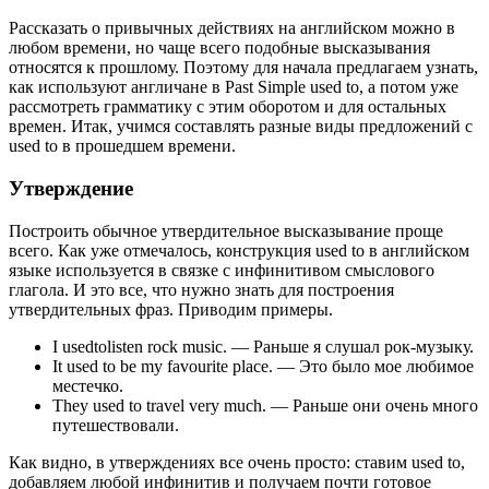
Рассказать о привычных действиях на английском можно в
любом времени, но чаще всего подобные высказывания
относятся к прошлому. Поэтому для начала предлагаем узнать,
как используют англичане в Past Simple used to, а потом уже
рассмотреть грамматику с этим оборотом и для остальных
времен. Итак, учимся составлять разные виды предложений с
used to в прошедшем времени.
Утверждение
Построить обычное утвердительное высказывание проще
всего. Как уже отмечалось, конструкция used to в английском
языке используется в связке с инфинитивом смыслового
глагола. И это все, что нужно знать для построения
утвердительных фраз. Приводим примеры.
I usedtolisten rock music. — Раньше я слушал рок-музыку.
It used to be my favourite place. — Это было мое любимое
местечко.
They used to travel very much. — Раньше они очень много
путешествовали.
Как видно, в утверждениях все очень просто: ставим used to,
добавляем любой инфинитив и получаем почти готовое