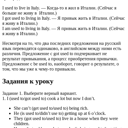
I used to live in Italy. — Когда-то я жил в Италии. (Сейчас я
больше не живу в Италии.)
I got used to living in Italy. — Я привык жить в Италии. (Сейчас
я живу в Италии.)
I am used to living in Italy. — Я привык жить в Италии. (Сейчас
я живу в Италии.)
Несмотря на то, что два последних предложения на русский
язык переводятся одинаково, в английском между ними есть
различия. Предложение с got used to подчеркивает не
результат привыкания, а процесс приобретения привычки.
Предложение с be used to, наоборот, говорит о результате, о
том, что мы уже к чему-то привыкли.
Задания к уроку
Задание 1. Выберите верный вариант.
1. I (used to/got used to) cook a lot but now I don’t.
She can’t (get used to/used to) being rich.
He (is used to/didn’t use to) getting up at 6 o’clock.
They (got used to/used to) live in a house when they were
children.