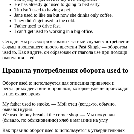
He has already got used to going to bed early.
Tim isn’t used to having a pet.
Jane used to like tea but now she drinks only coffee.
They didn’t get used to the cold.
Father used to drive fast.
I can’t get used to working in a big office.
Сегодня мы рассмотрим с вами частный случай употребления
формы прошедшего просто времени Past Simple — оборотом
used to. Как видите, он образован от глагола use при помощи
окончания —ed.
Правила употребления оборота used to
Оборот used to используется для описания привычек и
регулярных действий в прошлом, которые уже не происходят
в настоящее время.
My father used to smoke. — Мой отец (когда-то, обычно,
бывало) курил.
We used to buy bread at the corner shop. — Мы покупали
(бывало, по обыкновению) хлеб в магазине на углу.
Как правило оборот used to используется в утвердительных