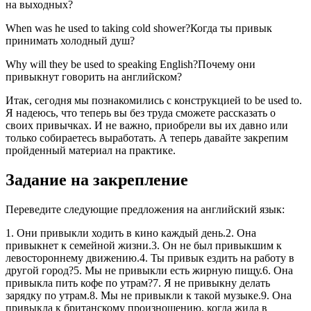
на выходных?
When was he used to taking cold shower?Когда ты привык
принимать холодный душ?
Why will they be used to speaking English?Почему они
привыкнут говорить на английском?
Итак, сегодня мы познакомились с конструкцией to be used to.
Я надеюсь, что теперь вы без труда сможете рассказать о
своих привычках. И не важно, приобрели вы их давно или
только собираетесь выработать. А теперь давайте закрепим
пройденный материал на практике.
Задание на закрепление
Переведите следующие предложения на английский язык:
1. Они привыкли ходить в кино каждый день.2. Она
привыкнет к семейной жизни.3. Он не был привыкшим к
левостороннему движению.4. Ты привык ездить на работу в
другой город?5. Мы не привыкли есть жирную пищу.6. Она
привыкла пить кофе по утрам?7. Я не привыкну делать
зарядку по утрам.8. Мы не привыкли к такой музыке.9. Она
привыкла к британскому произношению, когда жила в