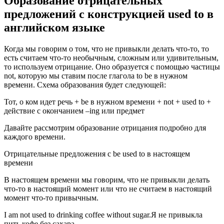
Образование отрицательных
предложений с конструкцией used to в
английском языке
Когда мы говорим о том, что не привыкли делать что-то, то
есть считаем что-то необычным, сложным или удивительным,
то используем отрицание. Оно образуется с помощью частицы
not, которую мы ставим после глагола to be в нужном
времени. Схема образования будет следующей:
Тот, о ком идет речь + be в нужном времени + not + used to +
действие с окончанием –ing или предмет
Давайте рассмотрим образование отрицания подробно для
каждого времени.
Отрицательные предложения с be used to в настоящем
времени
В настоящем времени мы говорим, что не привыкли делать
что-то в настоящий момент или что не считаем в настоящий
момент что-то привычным.
I am not used to drinking coffee without sugar.Я не привыкла
пить кофе без сахара.