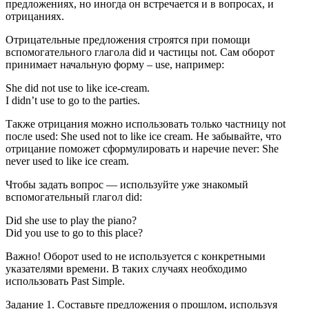
предложениях, но иногда он встречается и в вопросах, и
отрицаниях.
Отрицательные предложения строятся при помощи
вспомогательного глагола did и частицы not. Сам оборот
принимает начальную форму – use, например:
She did not use to like ice-cream.
I didn’t use to go to the parties.
Также отрицания можно использовать только частницу not
после used: She used not to like ice cream. Не забывайте, что
отрицание поможет сформулировать и наречие never: She
never used to like ice cream.
Чтобы задать вопрос — используйте уже знакомый
вспомогательный глагол did:
Did she use to play the piano?
Did you use to go to this place?
Важно! Оборот used to не используется с конкретными
указателями времени. В таких случаях необходимо
использовать Past Simple.
Задание 1. Составьте предложения о прошлом, используя