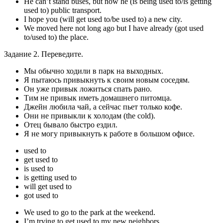
He can’t stand buses, but now he (is being used to/is getting
used to) public transport.
I hope you (will get used to/be used to) a new city.
We moved here not long ago but I have already (got used
to/used to) the place.
Задание 2. Переведите.
Мы обычно ходили в парк на выходных.
Я пытаюсь привыкнуть к своим новым соседям.
Он уже привык ложиться спать рано.
Тим не привык иметь домашнего питомца.
Джейн любила чай, а сейчас пьет только кофе.
Они не привыкли к холодам (the cold).
Отец бывало быстро ездил.
Я не могу привыкнуть к работе в большом офисе.
used to
get used to
is used to
is getting used to
will get used to
got used to
We used to go to the park at the weekend.
I’m trying to get used to my new neighbors.