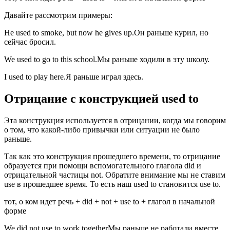
Давайте рассмотрим примеры:
He used to smoke, but now he gives up.Он раньше курил, но
сейчас бросил.
We used to go to this school.Мы раньше ходили в эту школу.
I used to play here.Я раньше играл здесь.
Отрицание с конструкцией used to
Эта конструкция используется в отрицании, когда мы говорим
о том, что какой-либо привычки или ситуации не было
раньше.
Так как это конструкция прошедшего времени, то отрицание
образуется при помощи вспомогательного глагола did и
отрицательной частицы not. Обратите внимание мы не ставим
use в прошедшее время. То есть наш used to становится use to.
тот, о ком идет речь + did + not + use to + глагол в начальной
форме
We did not use to work togetherМы раньше не работали вместе.