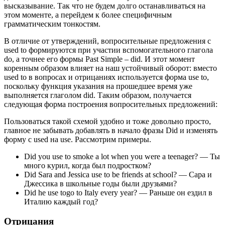
высказывание. Так что не будем долго останавливаться на
этом моменте, а перейдем к более специфичным
грамматическим тонкостям.
В отличие от утверждений, вопросительные предложения с
used to формируются при участии вспомогательного глагола
do, а точнее его формы Past Simple – did. И этот момент
коренным образом влияет на наш устойчивый оборот: вместо
used to в вопросах и отрицаниях используется форма use to,
поскольку функция указания на прошедшее время уже
выполняется глаголом did. Таким образом, получается
следующая форма построения вопросительных предложений:
Пользоваться такой схемой удобно и тоже довольно просто,
главное не забывать добавлять в начало фразы Did и изменять
форму с used на use. Рассмотрим примеры.
Did you use to smoke a lot when you were a teenager? — Ты
много курил, когда был подростком?
Did Sara and Jessica use to be friends at school? — Сара и
Джессика в школьные годы были друзьями?
Did he use togo to Italy every year? — Раньше он ездил в
Италию каждый год?
Отрицания