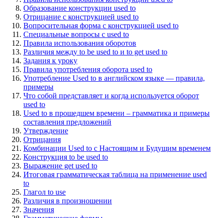
Образование конструкции used to
Отрицание с конструкцией used to
Вопросительная форма с конструкцией used to
Специальные вопросы c used to
Правила использования оборотов
Различия между to be used to и to get used to
Задания к уроку
Правила употребления оборота used to
Употребление Used to в английском языке — правила,
примеры
Что собой представляет и когда используется оборот
used to
Used to в прошедшем времени – грамматика и примеры
составления предложений
Утверждение
Отрицания
Комбинации Used to с Настоящим и Будущим временем
Конструкция to be used to
Выражение get used to
Итоговая грамматическая таблица на применение used
to
Глагол to use
Различия в произношении
Значения