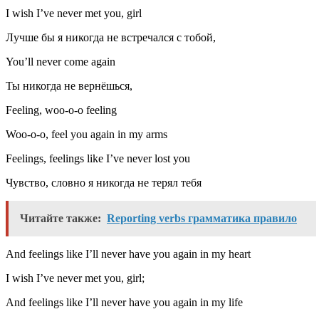
I wish I’ve never met you, girl
Лучше бы я никогда не встречался с тобой,
You’ll never come again
Ты никогда не вернёшься,
Feeling, woo-o-o feeling
Woo-o-o, feel you again in my arms
Feelings, feelings like I’ve never lost you
Чувство, словно я никогда не терял тебя
Читайте также:
Reporting verbs грамматика правило
And feelings like I’ll never have you again in my heart
I wish I’ve never met you, girl;
And feelings like I’ll never have you again in my life