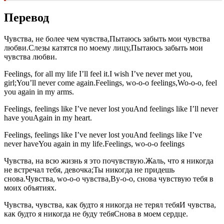
Перевод
Чувства, не более чем чувства,Пытаюсь забыть мои чувства
любви.Слезы катятся по моему лицу,Пытаюсь забыть мои
чувства любви.
Feelings, for all my life I’ll feel it.I wish I’ve never met you,
girl;You’ll never come again.Feelings, wo-o-o feelings,Wo-o-o, feel
you again in my arms.
Feelings, feelings like I’ve never lost youAnd feelings like I’ll never
have youAgain in my heart.
Feelings, feelings like I’ve never lost youAnd feelings like I’ve
never haveYou again in my life.Feelings, wo-o-o feelings
Чувства, на всю жизнь я это почувствую.Жаль, что я никогда
не встречал тебя, девочка;Ты никогда не придешь
снова.Чувства, wo-o-o чувства,Ву-о-о, снова чувствую тебя в
моих объятиях.
Чувства, чувства, как будто я никогда не терял тебяИ чувства,
как будто я никогда не буду тебяСнова в моем сердце.